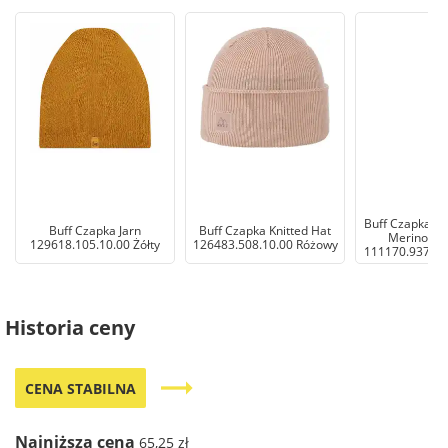
Buff Czapka H
Buff Czapka Jarn
Buff Czapka Knitted Hat
Merino Wo
129618.105.10.00 Żółty
126483.508.10.00 Różowy
111170.937.10
Historia ceny
trending_flat
CENA STABILNA
Najniższa cena
65,25 zł