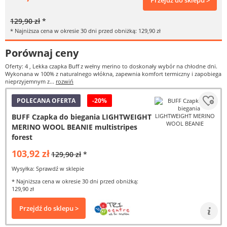
Przejdź do sklepu >
129,90 zł
*
* Najniższa cena w okresie 30 dni przed obniżką: 129,90 zł
Porównaj ceny
Oferty: 4
, Lekka czapka Buff z wełny merino to doskonały wybór na chłodne dni.
Wykonana w 100% z naturalnego włókna, zapewnia komfort termiczny i zapobiega
nieprzyjemnym z...
rozwiń
POLECANA OFERTA
-20%
BUFF Czapka do biegania LIGHTWEIGHT
MERINO WOOL BEANIE multistripes
forest
103,92 zł
129,90 zł
*
Wysyłka: Sprawdź w sklepie
* Najniższa cena w okresie 30 dni przed obniżką:
129,90 zł
Przejdź do sklepu >