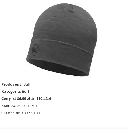
Producent:
Buff
Kategoria:
Buff
Ceny
od
86.99 zł
do
110.42 zł
EAN:
8428927213501
SKU:
113013.937.10.00