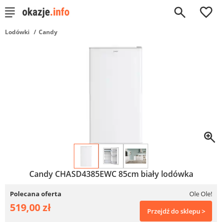
0
Lodówki
Candy
Candy CHASD4385EWC 85cm biały lodówka
Polecana oferta
Ole Ole!
519,00 zł
Przejdź do sklepu >