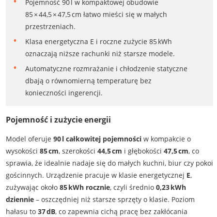
Pojemność 90 l w kompaktowej obudowie
85 × 44,5 × 47,5 cm łatwo mieści się w małych
przestrzeniach.
Klasa energetyczna E i roczne zużycie 85 kWh
oznaczają niższe rachunki niż starsze modele.
Automatyczne rozmrażanie i chłodzenie statyczne
dbają o równomierną temperaturę bez
konieczności ingerencji.
Pojemność i zużycie energii
Model oferuje
90 l całkowitej pojemności
w kompakcie o
wysokości
85 cm
, szerokości
44,5 cm
i głębokości
47,5 cm
, co
sprawia, że idealnie nadaje się do małych kuchni, biur czy pokoi
gościnnych. Urządzenie pracuje w klasie energetycznej
E
,
zużywając około
85 kWh rocznie
, czyli średnio
0,23 kWh
dziennie
– oszczędniej niż starsze sprzęty o klasie. Poziom
hałasu to
37 dB
, co zapewnia cichą pracę bez zakłócania