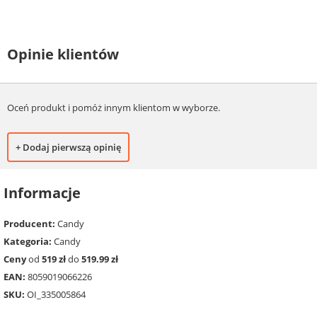
Opinie klientów
Oceń produkt i pomóż innym klientom w wyborze.
+ Dodaj pierwszą opinię
Informacje
Producent:
Candy
Kategoria:
Candy
Ceny
od
519 zł
do
519.99 zł
EAN:
8059019066226
SKU:
OI_335005864