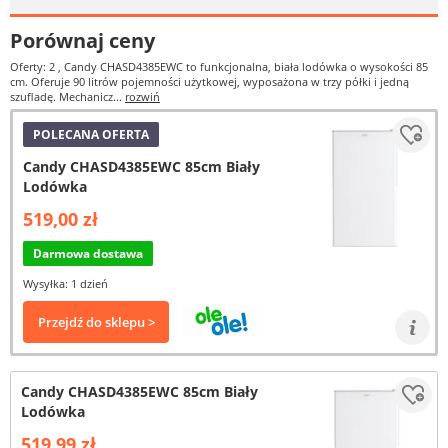
Porównaj ceny
Oferty: 2
, Candy CHASD4385EWC to funkcjonalna, biała lodówka o wysokości 85
cm. Oferuje 90 litrów pojemności użytkowej, wyposażona w trzy półki i jedną
szufladę. Mechanicz...
rozwiń
POLECANA OFERTA
Candy CHASD4385EWC 85cm Biały
Lodówka
519,00 zł
Darmowa dostawa
Wysyłka: 1 dzień
Przejdź do sklepu >
Candy CHASD4385EWC 85cm Biały
Lodówka
519,99 zł