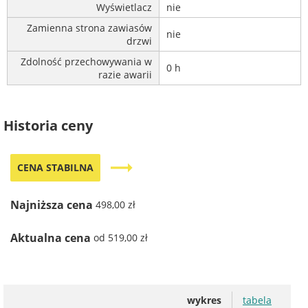
Wyświetlacz
nie
Zamienna strona zawiasów
nie
drzwi
Zdolność przechowywania w
0 h
razie awarii
Historia ceny
trending_flat
CENA STABILNA
Najniższa cena
498,00 zł
Aktualna cena
od 519,00 zł
wykres
tabela