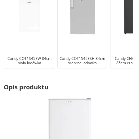
Candy COT1S45EW 84cm
Candy COT1S45ESH 84cm
Candy CHAS
biała lodówka
srebrna lodówka
85cm czarna
Opis produktu