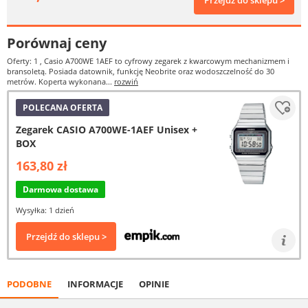
Przejdź do sklepu >
Porównaj ceny
Oferty: 1
, Casio A700WE 1AEF to cyfrowy zegarek z kwarcowym mechanizmem i
bransoletą. Posiada datownik, funkcję Neobrite oraz wodoszczelność do 30
metrów. Koperta wykonana...
rozwiń
POLECANA OFERTA
Zegarek CASIO A700WE-1AEF Unisex +
BOX
163,80 zł
Darmowa dostawa
Wysyłka: 1 dzień
Przejdź do sklepu >
PODOBNE
INFORMACJE
OPINIE