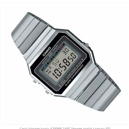
Casio Vintage Iconic A700WE 1AEF Zegarek przód z tarczą LED