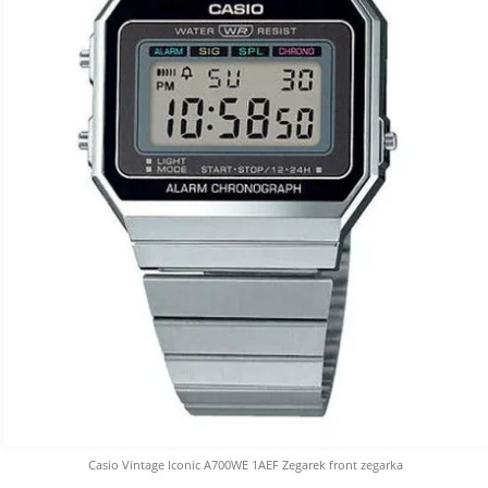
Casio Vintage Iconic A700WE 1AEF Zegarek front zegarka