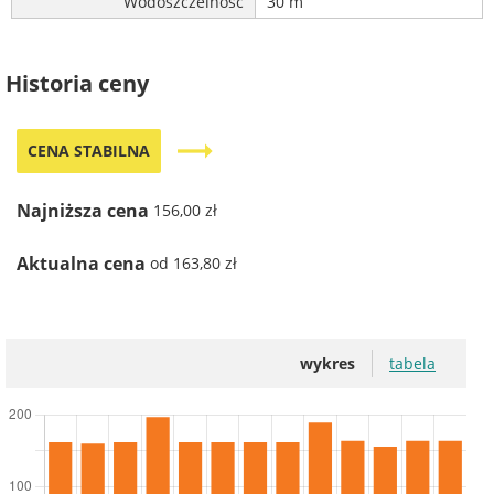
Wodoszczelność
30 m
Historia ceny
trending_flat
CENA STABILNA
Najniższa cena
156,00 zł
Aktualna cena
od 163,80 zł
wykres
tabela