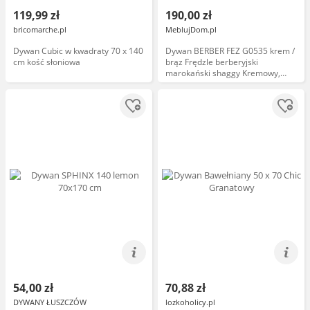
119,99 zł
190,00 zł
bricomarche.pl
MeblujDom.pl
Dywan Cubic w kwadraty 70 x 140
Dywan BERBER FEZ G0535 krem /
cm kość słoniowa
brąz Frędzle berberyjski
marokański shaggy Kremowy,
70x200
54,00 zł
70,88 zł
DYWANY ŁUSZCZÓW
lozkoholicy.pl