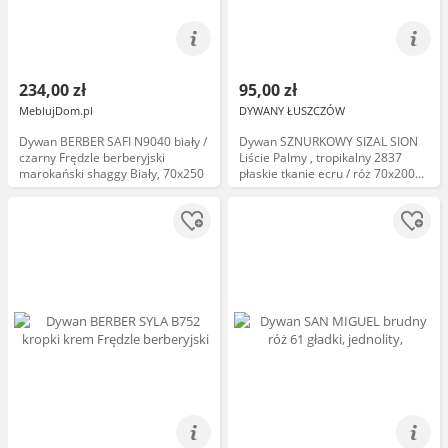
234,00 zł
95,00 zł
MeblujDom.pl
DYWANY ŁUSZCZÓW
Dywan BERBER SAFI N9040 biały /
Dywan SZNURKOWY SIZAL SION
czarny Frędzle berberyjski
Liście Palmy , tropikalny 2837
marokański shaggy Biały, 70x250
płaskie tkanie ecru / róż 70x200
cm