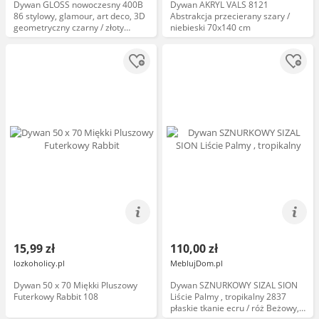
Dywan GLOSS nowoczesny 400B
Dywan AKRYL VALS 8121
86 stylowy, glamour, art deco, 3D
Abstrakcja przecierany szary /
geometryczny czarny / złoty
niebieski 70x140 cm
70x200 cm
15,99 zł
110,00 zł
lozkoholicy.pl
MeblujDom.pl
Dywan 50 x 70 Miękki Pluszowy
Dywan SZNURKOWY SIZAL SION
Futerkowy Rabbit 108
Liście Palmy , tropikalny 2837
płaskie tkanie ecru / róż Beżowy,