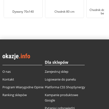
Chodnik do pr
Dywany 70x140
Chodnik 80 cm
beżo
Dla sklepów
O nas
Zarejestruj sklep
Kontakt
Logowanie do panelu
Program Wiarygodne Opinie
Platforma CSS ShopSynergy
Ranking sklepów
Kampanie produktowe
Google
Pytania i odpowiedzi