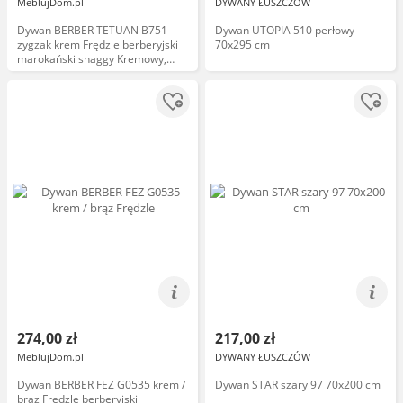
MeblujDom.pl
DYWANY ŁUSZCZÓW
Dywan BERBER TETUAN B751
Dywan UTOPIA 510 perłowy
zygzak krem Frędzle berberyjski
70x295 cm
marokański shaggy Kremowy,
70x250
274,00 zł
217,00 zł
MeblujDom.pl
DYWANY ŁUSZCZÓW
Dywan BERBER FEZ G0535 krem /
Dywan STAR szary 97 70x200 cm
brąz Frędzle berberyjski