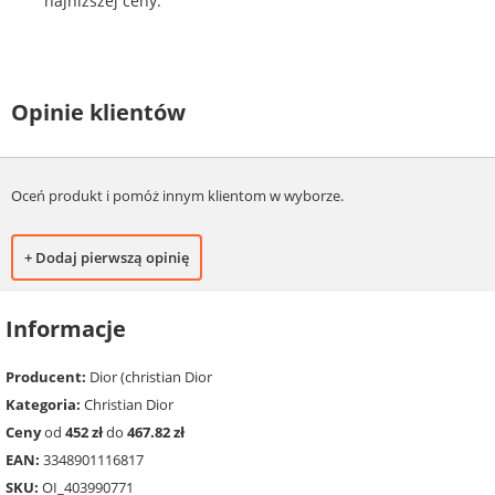
najniższej ceny.
Opinie klientów
Oceń produkt i pomóż innym klientom w wyborze.
+ Dodaj pierwszą opinię
Informacje
Producent:
Dior (christian Dior
Kategoria:
Christian Dior
Ceny
od
452 zł
do
467.82 zł
EAN:
3348901116817
SKU:
OI_403990771