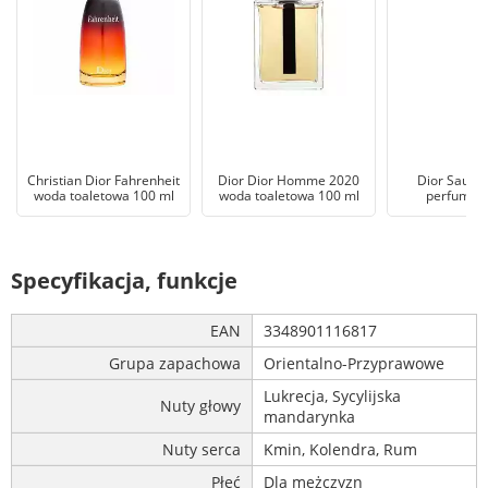
Christian Dior Fahrenheit
Dior Dior Homme 2020
Dior Sauvag
woda toaletowa 100 ml
woda toaletowa 100 ml
perfumy 1
Specyfikacja, funkcje
EAN
3348901116817
Grupa zapachowa
Orientalno-Przyprawowe
Lukrecja, Sycylijska
Nuty głowy
mandarynka
Nuty serca
Kmin, Kolendra, Rum
Płeć
Dla mężczyzn