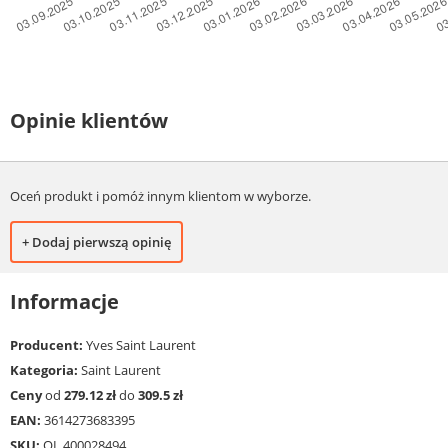
Opinie klientów
Oceń produkt i pomóż innym klientom w wyborze.
+ Dodaj pierwszą opinię
Informacje
Producent:
Yves Saint Laurent
Kategoria:
Saint Laurent
Ceny
od
279.12 zł
do
309.5 zł
EAN:
3614273683395
SKU:
OI_400028494