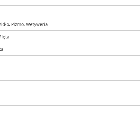
zidło, Piżmo, Wetyweria
Mięta
ka