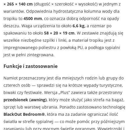
× 265 × 140 cm
(długość × szerokość × wysokość) w jednym z
wariantów. Odpowiednia hydrostatyczna kolumna wody dla
tropiku to
4500 mm
, co oznacza dobrą odporność na opady
deszczu. Waga urządzenia to około
6,6 kg,
a rozmiar po
spakowaniu to około
58 × 20 × 19 cm
. W zestawie znajdują się
wszelkie niezbędne szpilki i linki, a materiał tropiku jest z
impregnowanego poliestru z powłoką PU, a podłoga sypialni
jest w pełni zintegrowana.
Funkcje i zastosowanie
Namiot przeznaczony jest dla mniejszych rodzin lub grupy do
czterech osób — sprawdzi się na krótsze wypady turystyczne,
biwaki czy festiwale. Wersja „Plus” zawiera także przestronny
przedsionek (awning)
, który może służyć jako strefa na bagaż,
sprzęt lub warstwę ubrania. Ponadto zastosowano technologię
BlackOut Bedroom®
, która ma za zadanie ograniczać ilość
światła w strefie sypialnej — co może pomóc przy późniejszym
zasypianiu lub przy mocnym świetle porannym. Wywietrzniki i