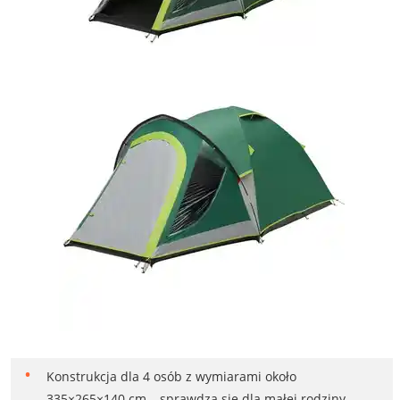
Konstrukcja dla 4 osób z wymiarami około
335×265×140 cm – sprawdza się dla małej rodziny