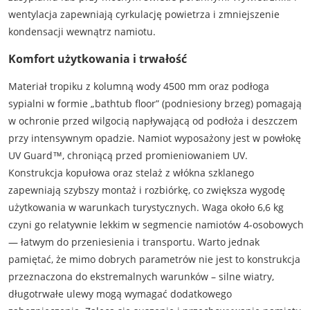
wentylacja zapewniają cyrkulację powietrza i zmniejszenie
kondensacji wewnątrz namiotu.
Komfort użytkowania i trwałość
Materiał tropiku z kolumną wody 4500 mm oraz podłoga
sypialni w formie „bathtub floor” (podniesiony brzeg) pomagają
w ochronie przed wilgocią napływającą od podłoża i deszczem
przy intensywnym opadzie. Namiot wyposażony jest w powłokę
UV Guard™, chroniącą przed promieniowaniem UV.
Konstrukcja kopułowa oraz stelaż z włókna szklanego
zapewniają szybszy montaż i rozbiórkę, co zwiększa wygodę
użytkowania w warunkach turystycznych. Waga około 6,6 kg
czyni go relatywnie lekkim w segmencie namiotów 4-osobowych
— łatwym do przeniesienia i transportu. Warto jednak
pamiętać, że mimo dobrych parametrów nie jest to konstrukcja
przeznaczona do ekstremalnych warunków – silne wiatry,
długotrwałe ulewy mogą wymagać dodatkowego