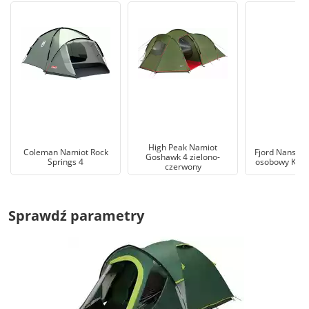
High Peak Namiot
Coleman Namiot Rock
Fjord Nansen 
Goshawk 4 zielono-
Springs 4
osobowy Kors
czerwony
Sprawdź parametry