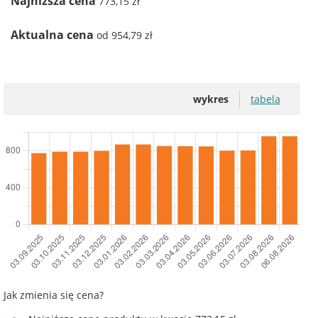
Najniższa cena
773,15 zł
Aktualna cena
od 954,79 zł
wykres
tabela
Jak zmienia się cena?