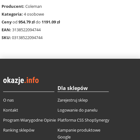
Producent:
Coleman
Kategoria:
4 osobowe
Ceny
od
954.79 zł
do
1191.09 zł
EAN:
3138522094744
SKU:
03138522094744
Dla sklepów
O nas
Zarejestruj sklep
Kontakt
Logowanie do panelu
Program Wiarygodne Opinie
Platforma CSS ShopSynergy
Ranking sklepów
Kampanie produktowe
Google