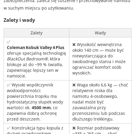
zabezpieczenia. Zaleca się suszenie i przechowywanie namiotu
w suchym miejscu po użytkowaniu.
Zalety i wady
Zalety
Wady
✅
❌ Wysokość wewnętrzna
Coleman Kobuk Valley 4 Plus
około 140 cm — może być
oferuje specjalną technologię
niewystarczająca do
BlackOut Bedroom®
, która
swobodnego stania i może
blokuje aż do ~99 % światła,
ograniczać komfort osób
zapewniając lepszy sen w
wysokich.
namiocie.
✅ Wysoki współczynnik
❌ Waga około 6,6 kg — choć
wodoodporności:
relatywnie niska dla
powierzchnia tropiku ma
namiotu 4-osobowego,
hydrostatyczny słupek wody
nadal może być
wartości ok.
4500 mm
, co
zauważalna przy
zapewnia dobrą ochronę
przenoszeniu lub podczas
przed deszczem.
dłuższego trekkingu.
✅ Konstrukcja typu kopuła z
❌ Rozmiar podstawowy
dużym przedsionkiem
~335 × 265 cm — choć