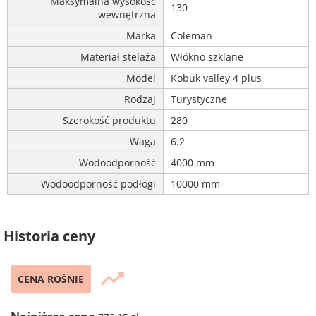
Maksymalna wysokość
130
wewnętrzna
Marka
Coleman
Materiał stelaża
Włókno szklane
Model
Kobuk valley 4 plus
Rodzaj
Turystyczne
Szerokość produktu
280
Waga
6.2
Wodoodporność
4000 mm
Wodoodporność podłogi
10000 mm
Historia ceny
trending_up
CENA ROŚNIE