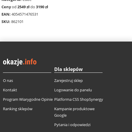
Ceny
od
2549 zł
do
3190 zł
EAN:
4054571476531
SKU:
862101
Dla sklepów
O nas
Zarejestruj sklep
Kontakt
Logowanie do panelu
Program Wiarygodne Opinie
Platforma CSS ShopSynergy
Ranking sklepów
Kampanie produktowe
Google
Pytania i odpowiedzi