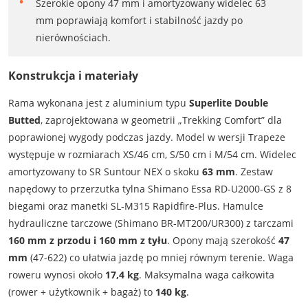
Szerokie opony 47 mm i amortyzowany widelec 63
mm poprawiają komfort i stabilność jazdy po
nierównościach.
Konstrukcja i materiały
Rama wykonana jest z aluminium typu
Superlite Double
Butted
, zaprojektowana w geometrii „Trekking Comfort” dla
poprawionej wygody podczas jazdy. Model w wersji Trapeze
występuje w rozmiarach XS/46 cm, S/50 cm i M/54 cm. Widelec
amortyzowany to SR Suntour NEX o skoku
63 mm
. Zestaw
napędowy to przerzutka tylna Shimano Essa RD-U2000-GS z 8
biegami oraz manetki SL-M315 Rapidfire-Plus. Hamulce
hydrauliczne tarczowe (Shimano BR-MT200/UR300) z tarczami
160 mm z przodu i 160 mm z tyłu
. Opony mają szerokość
47
mm
(47-622) co ułatwia jazdę po mniej równym terenie. Waga
roweru wynosi około
17,4 kg
. Maksymalna waga całkowita
(rower + użytkownik + bagaż) to
140 kg
.