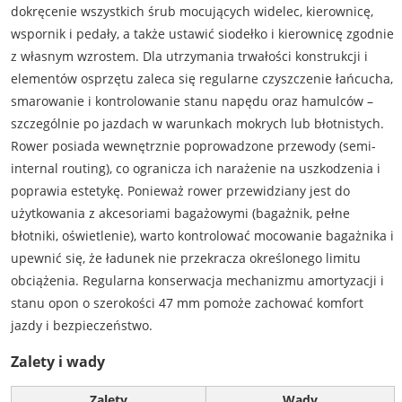
dokręcenie wszystkich śrub mocujących widelec, kierownicę,
wspornik i pedały, a także ustawić siodełko i kierownicę zgodnie
z własnym wzrostem. Dla utrzymania trwałości konstrukcji i
elementów osprzętu zaleca się regularne czyszczenie łańcucha,
smarowanie i kontrolowanie stanu napędu oraz hamulców –
szczególnie po jazdach w warunkach mokrych lub błotnistych.
Rower posiada wewnętrznie poprowadzone przewody (semi-
internal routing), co ogranicza ich narażenie na uszkodzenia i
poprawia estetykę. Ponieważ rower przewidziany jest do
użytkowania z akcesoriami bagażowymi (bagażnik, pełne
błotniki, oświetlenie), warto kontrolować mocowanie bagażnika i
upewnić się, że ładunek nie przekracza określonego limitu
obciążenia. Regularna konserwacja mechanizmu amortyzacji i
stanu opon o szerokości 47 mm pomoże zachować komfort
jazdy i bezpieczeństwo.
Zalety i wady
Zalety
Wady