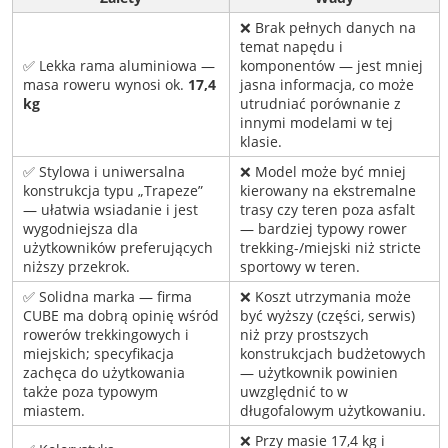
❌ Brak pełnych danych na
temat napędu i
✅ Lekka rama aluminiowa —
komponentów — jest mniej
masa roweru wynosi ok.
17,4
jasna informacja, co może
kg
utrudniać porównanie z
innymi modelami w tej
klasie.
✅ Stylowa i uniwersalna
❌ Model może być mniej
konstrukcja typu „Trapeze”
kierowany na ekstremalne
— ułatwia wsiadanie i jest
trasy czy teren poza asfalt
wygodniejsza dla
— bardziej typowy rower
użytkowników preferujących
trekking-/miejski niż stricte
niższy przekrok.
sportowy w teren.
✅ Solidna marka — firma
❌ Koszt utrzymania może
CUBE ma dobrą opinię wśród
być wyższy (części, serwis)
rowerów trekkingowych i
niż przy prostszych
miejskich; specyfikacja
konstrukcjach budżetowych
zachęca do użytkowania
— użytkownik powinien
także poza typowym
uwzględnić to w
miastem.
długofalowym użytkowaniu.
❌ Przy masie 17,4 kg i