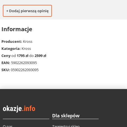
+ Dodaj pierwszą opinię
Informacje
Producent:
Kross
Kategoria:
Kross
Ceny
od
1795 zł
do
2599 zł
EAN:
5902262093095
SKU:
05902262093095
Dla sklepów
O nas
Zarejestruj sklep