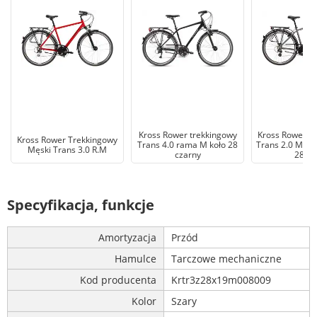
Kross Rower trekkingowy
Kross Rower T
Kross Rower Trekkingowy
Trans 4.0 rama M koło 28
Trans 2.0 Męsk
Męski Trans 3.0 R.M
czarny
28 Ca
Specyfikacja, funkcje
Amortyzacja
Przód
Hamulce
Tarczowe mechaniczne
Kod producenta
Krtr3z28x19m008009
Kolor
Szary