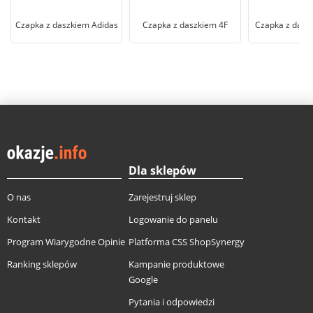
Czapka z daszkiem Adidas
Czapka z daszkiem 4F
Czapka z dasz
Dla sklepów
O nas
Zarejestruj sklep
Kontakt
Logowanie do panelu
Program Wiarygodne Opinie
Platforma CSS ShopSynergy
Ranking sklepów
Kampanie produktowe
Google
Pytania i odpowiedzi