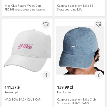
Nike Club Futura Wash-Cap,
Czapka z daszkiem Nike SB
FB5368 niestrukturalna czapka
Skateboarding M/L
141,37 zł
139,99 zł
Amazon.pl
Empik.com
NAG BOW BACK CLUB CAP
Czapka z daszkiem Nike Club
Structured JASNY JEANS