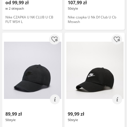
od 99,99 zł
107,99 zł
w 2 sklepach
50style
Nike CZAPKA U NK CLUB U CB
Nike czapka U Nk Df Club U Cb
FUT WSH L
Mtswsh
89,99 zł
99,99 zł
50style
50style