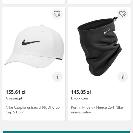
155,61 zł
145,05 zł
Amazon.pl
Empik.com
Nike Czapka unisex U Nk Df Club
Komin Phoenix Fleece 2w1 Nike
Cap S Cb P
uniwersalny