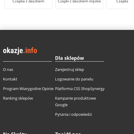
Czapka z daszkiem
Czapki z daszkiem męskie
Czapka S
Dla sklepów
O nas
Zarejestruj sklep
Kontakt
Logowanie do panelu
Program Wiarygodne Opinie
Platforma CSS ShopSynergy
Ranking sklepów
Kampanie produktowe
Google
Pytania i odpowiedzi