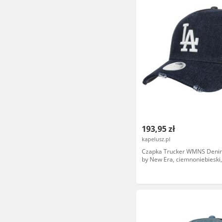
193,95 zł
kapelusz.pl
Czapka Trucker WMNS Deni
by New Era, ciemnoniebieski,