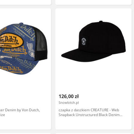
126,00 zł
Snowbitch.pl
ker Denim by Von Dutch,
czapka z daszkiem CREATURE - Web
ize
Snapback Unstructured Black Denim
(153504) rozmiar: OS