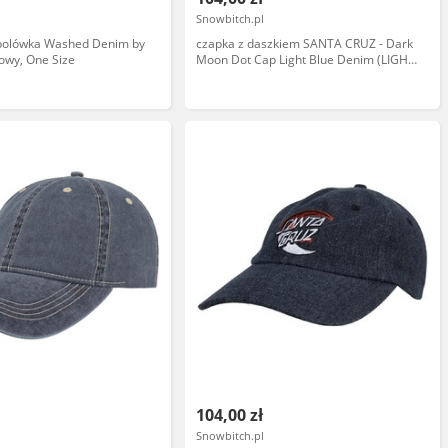
Snowbitch.pl
bolówka Washed Denim by
czapka z daszkiem SANTA CRUZ - Dark
kowy, One Size
Moon Dot Cap Light Blue Denim (LIGHT
BLUE DENIM) rozmiar: OS
104,00 zł
Snowbitch.pl