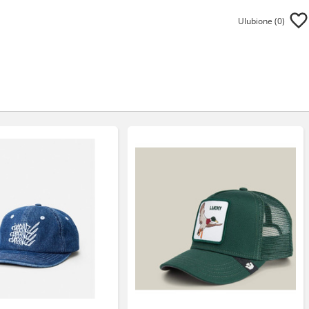
Ulubione (
0
)