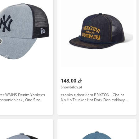
148,00 zł
Snowbitch.pl
cker WMNS Denim Yankees
czapka z daszkiem BRIXTON - Chains
jasnoniebieski, One Size
Np Hp Trucker Hat Dark Denim/Navy
(DRKDN) rozmiar: OS