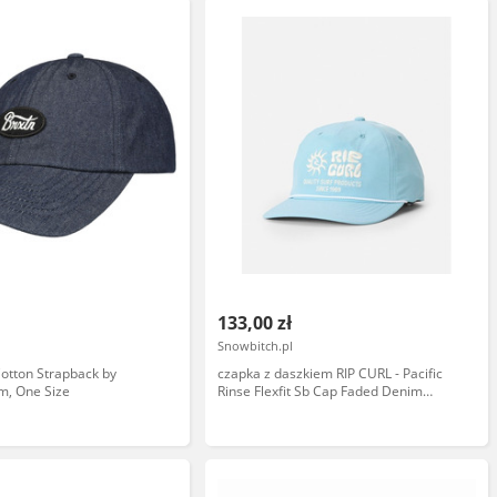
133,00 zł
Snowbitch.pl
otton Strapback by
czapka z daszkiem RIP CURL - Pacific
im, One Size
Rinse Flexfit Sb Cap Faded Denim
(4737) rozmiar: OS