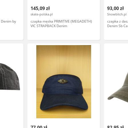
145,09 zł
93,00 zł
skate-polska.pl
Snowbitch.pl
 Denim by
czapka męska PRIMITIVE (MEGADETH)
czapka z das
VIC STRAPBACK Denim
Denim Sb Cap
rozmiar: OS
77,00 zł
82,95 zł