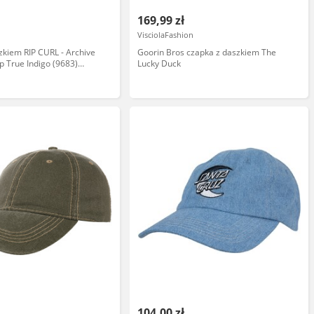
169,99 zł
VisciolaFashion
zkiem RIP CURL - Archive
Goorin Bros czapka z daszkiem The
 True Indigo (9683)
Lucky Duck
104,00 zł