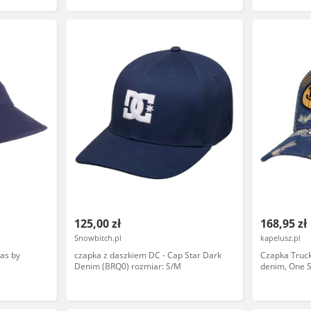
125,00 zł
168,95 zł
Snowbitch.pl
kapelusz.pl
as by
czapka z daszkiem DC - Cap Star Dark
Czapka Truc
Denim (BRQ0) rozmiar: S/M
denim, One S