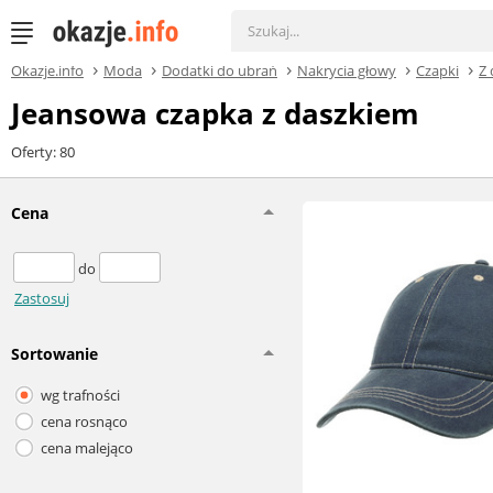
Okazje.info
Moda
Dodatki do ubrań
Nakrycia głowy
Czapki
Z
Jeansowa czapka z daszkiem
Oferty: 80
Cena
do
Zastosuj
Sortowanie
wg trafności
cena rosnąco
cena malejąco