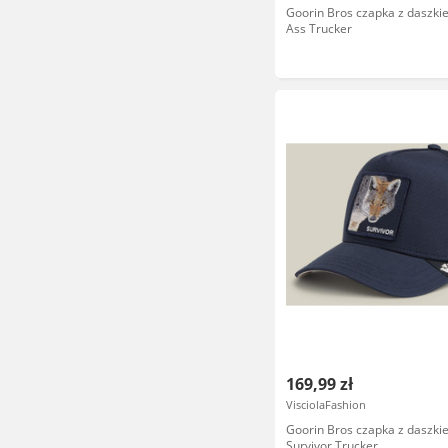
Goorin Bros czapka z daszki
Ass Trucker
169,99 zł
VisciolaFashion
Goorin Bros czapka z daszki
Survivor Trucker