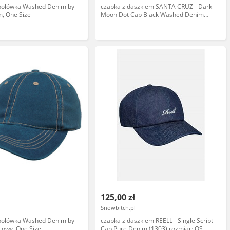
bolówka Washed Denim by
czapka z daszkiem SANTA CRUZ - Dark
m, One Size
Moon Dot Cap Black Washed Denim
(BLACK WASHED DENIM) rozmiar: OS
125,00 zł
Snowbitch.pl
bolówka Washed Denim by
czapka z daszkiem REELL - Single Script
olowy, One Size
Cap Pure Denim (1303) rozmiar: OS