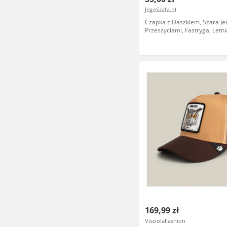
JegoSzafa.pl
Czapka z Daszkiem, Szara J
Przeszyciami, Fastryga, Letn
BAWEŁNA -Pako Jeans
CPAPJNSDASZEK12410cz
169,99 zł
VisciolaFashion