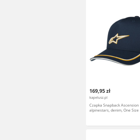
169,95 zł
kapelusz.pl
Czapka Snapback Ascension 
alpinestars, denim, One Size