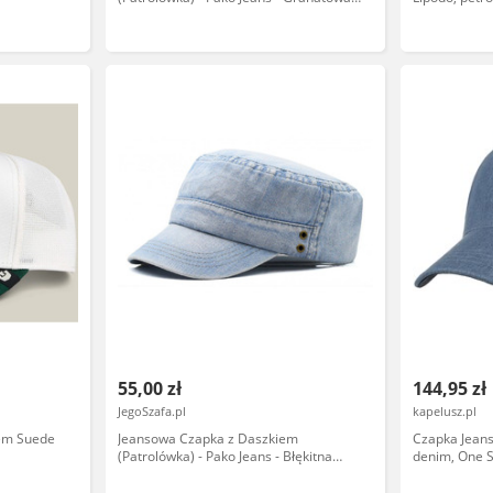
CPAPJNSpatrol90402
55,00 zł
144,95 zł
JegoSzafa.pl
kapelusz.pl
iem Suede
Jeansowa Czapka z Daszkiem
Czapka Jeans
(Patrolówka) - Pako Jeans - Błękitna
denim, One S
CPApjnsPATROL90401