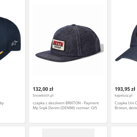
132,00 zł
193,95 zł
Snowbitch.pl
kapelusz.pl
by
czapka z daszkiem BRIXTON - Payment
Czapka Uni C
Mp Snpk Denim (DENIM) rozmiar: O/S
Brixton, den