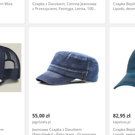
em Wise
Czapka z Daszkiem, Ciemna Jeansowa
Czapka Bejs
z Przeszyciami, Fastryga, Letnia, 100%
Lipodo, deni
BAWEŁNA -Pako Jeans
CPAPJNSDASZEK12410gr
55,00 zł
82,95 zł
JegoSzafa.pl
kapelusz.pl
em
Jeansowa Czapka z Daszkiem
Czapka Bejs
(Patrolówka) - Pako Jeans - Granatowa
Lipodo, petr