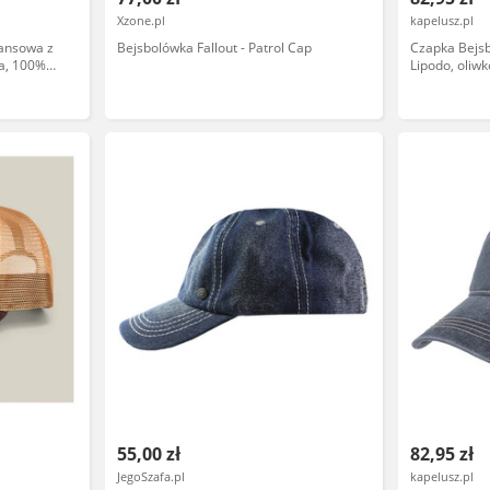
Xzone.pl
kapelusz.pl
eansowa z
Bejsbolówka Fallout - Patrol Cap
Czapka Bejs
ia, 100%
Lipodo, oliw
55,00 zł
82,95 zł
JegoSzafa.pl
kapelusz.pl