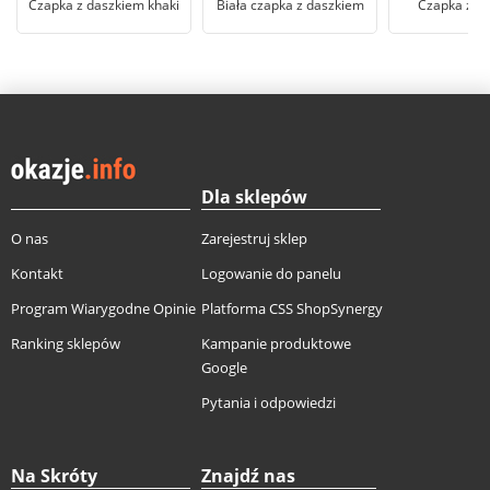
Czapka z daszkiem khaki
Biała czapka z daszkiem
Czapka z d
Dla sklepów
O nas
Zarejestruj sklep
Kontakt
Logowanie do panelu
Program Wiarygodne Opinie
Platforma CSS ShopSynergy
Ranking sklepów
Kampanie produktowe
Google
Pytania i odpowiedzi
Na Skróty
Znajdź nas