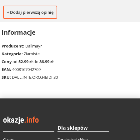
+ Dodaj pierwszą opinię
Informacje
Producent:
Dallmayr
Kategoria:
Ziarniste
Ceny
od
52.99 zł
do
86.99 zł
EAN:
4008167042709
SKU:
DALL.INTE.ORO.HEIDI.80
Dla sklepów
O nas
Zarejestruj sklep