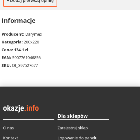
+ Dodaj pierwszą opinię
Informacje
Producent:
Darymex
Kategoria:
200x220
Cena: 134.1 zł
EAN:
5907761046856
SKU:
OI_397527677
Dla sklepów
O nas
Zarejestruj sklep
Kontakt
Logowanie do panelu