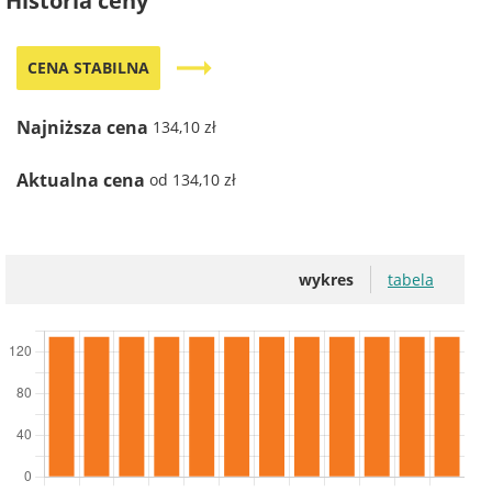
Historia ceny
trending_flat
CENA STABILNA
Najniższa cena
134,10 zł
Aktualna cena
od 134,10 zł
wykres
tabela