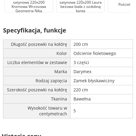
satynowa 220x200
satynowa 220x200 Laura
Pościel 2
Kremowa Wrzosowa
beżowa biała z ozdobną
Geometria Nika
kantą
Specyfikacja, funkcje
Długość poszewki na kołdrę
200 cm
Kolor
Odcienie fioletowego
Liczba elementów w zestawie
3 części
Marka
Darymex
Rodzaj zapięcia
Zamek błyskawiczny
Szerokość poszewki na kołdrę
220 cm
Tkanina
Bawełna
Wysokość towaru w
5
centymetrach