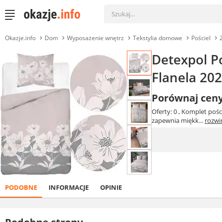
Okazje.info
Dom
Wyposażenie wnętrz
Tekstylia domowe
Pościel
Detexpol P
Flanela 20
Porównaj cen
Oferty: 0
, Komplet poś
zapewnia miękk...
rozwi
PODOBNE
INFORMACJE
OPINIE