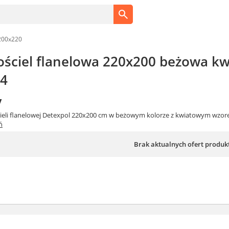
200x220
ościel flanelowa 220x200 beżowa kwi
24
y
cieli flanelowej Detexpol 220x200 cm w beżowym kolorze z kwiatowym wzo
ń
Brak aktualnych ofert produk