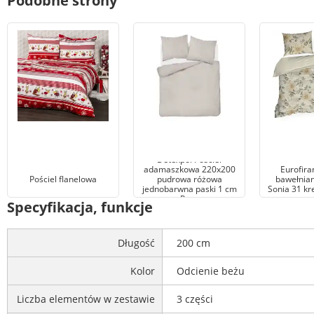
Podobne strony
Detexpol Pościel
adamaszkowa 220x200
Eurofira
Pościel flanelowa
pudrowa różowa
bawełnia
jednobarwna paski 1 cm
Sonia 31 k
Pure
Specyfikacja, funkcje
Długość
200 cm
Kolor
Odcienie beżu
Liczba elementów w zestawie
3 części