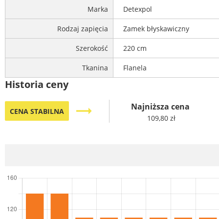
Marka
Detexpol
Rodzaj zapięcia
Zamek błyskawiczny
Szerokość
220 cm
Tkanina
Flanela
Historia ceny
Najniższa cena
trending_flat
CENA STABILNA
109,80 zł