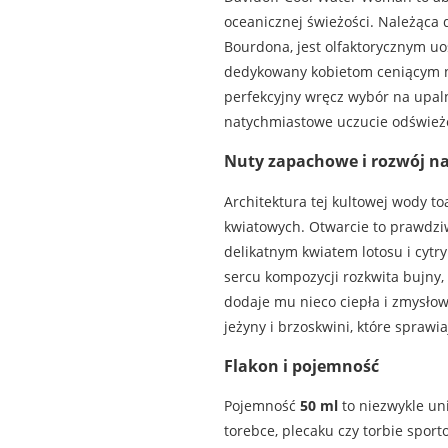
oceanicznej świeżości. Należąca 
Bourdona, jest olfaktorycznym uos
dedykowany kobietom ceniącym nat
perfekcyjny wręcz wybór na upaln
natychmiastowe uczucie odśwież
Nuty zapachowe i rozwój na
Architektura tej kultowej wody t
kwiatowych. Otwarcie to prawdziwa
delikatnym kwiatem lotosu i cytr
sercu kompozycji rozkwita bujny,
dodaje mu nieco ciepła i zmysłow
jeżyny i brzoskwini, które sprawi
Flakon i pojemność
Pojemność
50 ml
to niezwykle uni
torebce, plecaku czy torbie sport