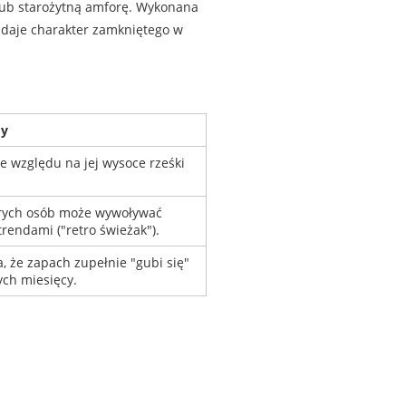
 lub starożytną amforę. Wykonana
oddaje charakter zamkniętego w
y
e względu na jej wysoce rześki
tórych osób może wywoływać
rendami ("retro świeżak").
a, że zapach zupełnie "gubi się"
ch miesięcy.