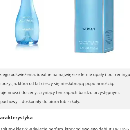
ego odświeżenia, idealne na największe letnie upały i po treningu
ozycja, która od lat cieszy się niesłabnącą popularnością.
 pojemności do ceny, czyniący ten zapach bardzo przystępnym.
zapachowy – doskonały do biura lub szkoły.
arakterystyka
solutny klasyk w świecie perfum, który od swojego debiutu w 199