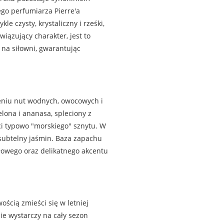
go perfumiarza Pierre'a
e czysty, krystaliczny i rześki,
iązujący charakter, jest to
 na siłowni, gwarantując
zeniu nut wodnych, owocowych i
lona i ananasa, spleciony z
ci typowo "morskiego" sznytu. W
 subtelny jaśmin. Baza zapachu
ałowego oraz delikatnego akcentu
ością zmieści się w letniej
ie wystarczy na cały sezon