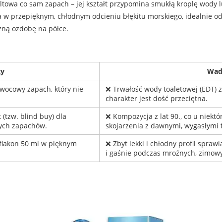
ultowa co sam zapach – jej kształt przypomina smukłą kroplę wody
ła w przepięknym, chłodnym odcieniu błękitu morskiego, idealnie 
czną ozdobę na półce.
ty
Wad
owocowy zapach, który nie
❌ Trwałość wody toaletowej (EDT) z
charakter jest dość przeciętna.
(tzw. blind buy) dla
❌ Kompozycja z lat 90., co u niek
wych zapachów.
skojarzenia z dawnymi, wygasłymi t
flakon 50 ml w pięknym
❌ Zbyt lekki i chłodny profil sprawi
i gaśnie podczas mroźnych, zimowy