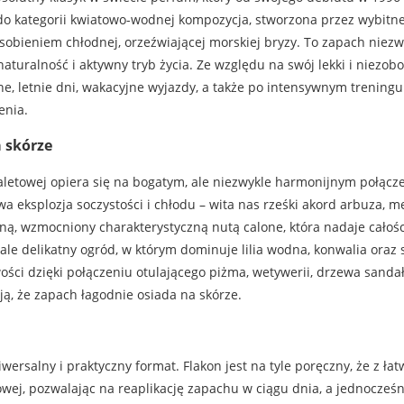
do kategorii kwiatowo-wodnej kompozycja, stworzona przez wybitne
obieniem chłodnej, orzeźwiającej morskiej bryzy. To zapach niezwykl
uralność i aktywny tryb życia. Ze względu na swój lekki i niezobow
e, letnie dni, wakacyjne wyjazdy, a także po intensywnym treningu
enia.
 skórze
oaletowej opiera się na bogatym, ale niezwykle harmonijnym połąc
 eksplozja soczystości i chłodu – wita nas rześki akord arbuza, me
yną, wzmocniony charakterystyczną nutą calone, która nadaje całoś
 ale delikatny ogród, w którym dominuje lilia wodna, konwalia oraz
ości dzięki połączeniu otulającego piżma, wetywerii, drzewa sand
ają, że zapach łagodnie osiada na skórze.
wersalny i praktyczny format. Flakon jest na tyle poręczny, że z łatw
owej, pozwalając na reaplikację zapachu w ciągu dnia, a jednocześn