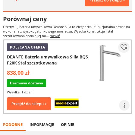
Przejdź do sklepu >
Porównaj ceny
Oferty: 1
, Bateria umywalkowa Deante Silia to elegancka i funkcjonalna armatura
wykonana z wysokogatunkowego mosiądzu. Wysoka konstrukcja i stal
szczotkowana dodają jej no...
rozwiń
POLECANA OFERTA
DEANTE Bateria umywalkowa Silia BQS
F20K Stal szczotkowana
838,00 zł
Darmowa dostawa
Wysyłka: 1 dzień
Przejdź do sklepu >
PODOBNE
INFORMACJE
OPINIE