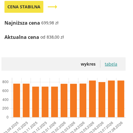
trending_flat
CENA STABILNA
Najniższa cena
699,98 zł
Aktualna cena
od 838,00 zł
wykres
tabela