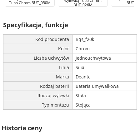
wylewką Tubo Chrom
Tubo Chrom BUT_050M
BUT_0
BUT_026M
Specyfikacja, funkcje
Kod producenta
Bqs_f20k
Kolor
Chrom
Liczba uchwytów
Jednouchwytowa
Linia
Silia
Marka
Deante
Rodzaj baterii
Bateria umywalkowa
Rodzaj wylewki
Stała
Typ montażu
Stojąca
Historia ceny