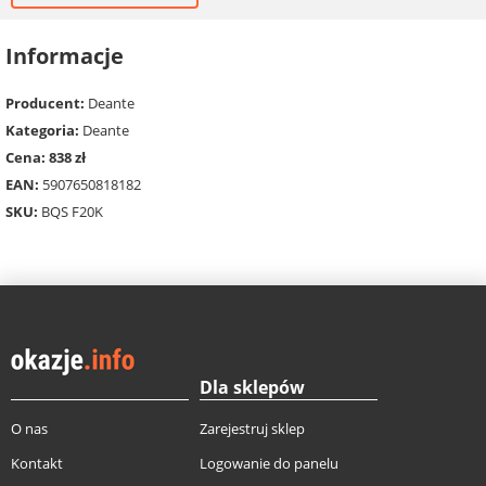
Informacje
Producent:
Deante
Kategoria:
Deante
Cena: 838 zł
EAN:
5907650818182
SKU:
BQS F20K
Dla sklepów
O nas
Zarejestruj sklep
Kontakt
Logowanie do panelu