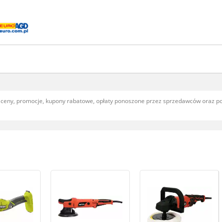
, ceny, promocje, kupony rabatowe, opłaty ponoszone przez sprzedawców oraz 