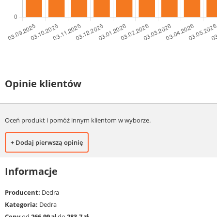
Opinie klientów
Oceń produkt i pomóż innym klientom w wyborze.
+ Dodaj pierwszą opinię
Informacje
Producent:
Dedra
Kategoria:
Dedra
Ceny
od
266.99 zł
do
283.7 zł