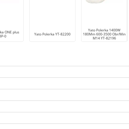
Yato Polerka 1400W
rka ONE plus
Yato Polerka YT-82200
180Mm 600-3500 Obr/Min
8P-0
M14 YT-82196