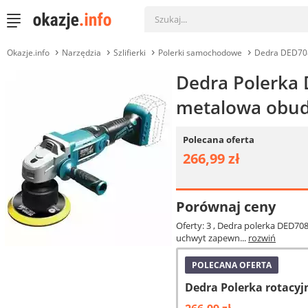
Okazje.info
Narzędzia
Szlifierki
Polerki samochodowe
Dedra DED70
Dedra Polerka 
metalowa obu
Polecana oferta
266,99 zł
Porównaj ceny
Oferty: 3
, Dedra polerka DED708
uchwyt zapewn...
rozwiń
POLECANA OFERTA
Dedra Polerka rotac