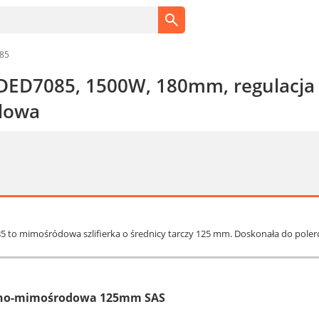
85
DED7085, 1500W, 180mm, regulacja
dowa
5 to mimośródowa szlifierka o średnicy tarczy 125 mm. Doskonała do poler
yjno-mimośrodowa 125mm SAS