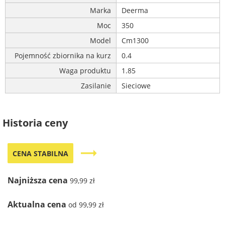
Marka
Deerma
Moc
350
Model
Cm1300
Pojemność zbiornika na kurz
0.4
Waga produktu
1.85
Zasilanie
Sieciowe
Historia ceny
trending_flat
CENA STABILNA
Najniższa cena
99,99 zł
Aktualna cena
od 99,99 zł