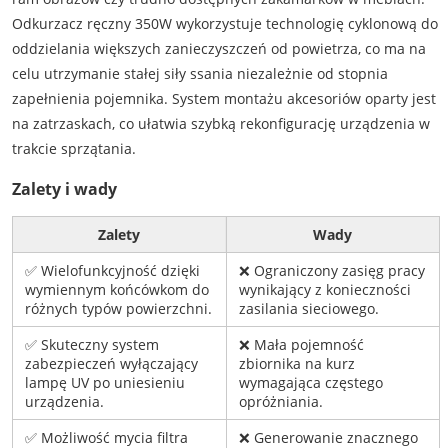
Odkurzacz ręczny 350W wykorzystuje technologię cyklonową do
oddzielania większych zanieczyszczeń od powietrza, co ma na
celu utrzymanie stałej siły ssania niezależnie od stopnia
zapełnienia pojemnika. System montażu akcesoriów oparty jest
na zatrzaskach, co ułatwia szybką rekonfigurację urządzenia w
trakcie sprzątania.
Zalety i wady
Zalety
Wady
✅ Wielofunkcyjność dzięki
❌ Ograniczony zasięg pracy
wymiennym końcówkom do
wynikający z konieczności
różnych typów powierzchni.
zasilania sieciowego.
✅ Skuteczny system
❌ Mała pojemność
zabezpieczeń wyłączający
zbiornika na kurz
lampę UV po uniesieniu
wymagająca częstego
urządzenia.
opróżniania.
✅ Możliwość mycia filtra
❌ Generowanie znacznego