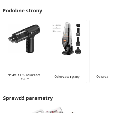
Podobne strony
Navitel CL80 odkurzacz
Odkurzacz ręczny
Odkurzacz 
ręczny
Sprawdź parametry