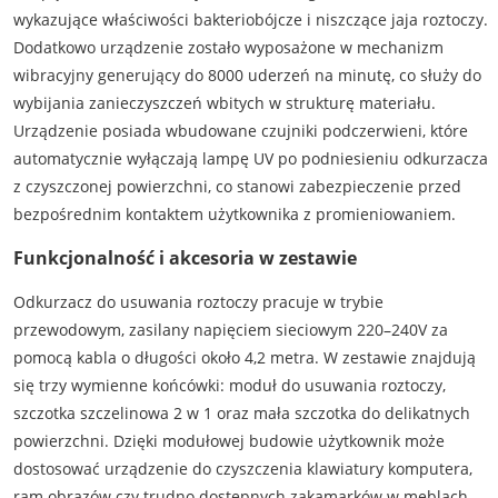
wykazujące właściwości bakteriobójcze i niszczące jaja roztoczy.
Dodatkowo urządzenie zostało wyposażone w mechanizm
wibracyjny generujący do 8000 uderzeń na minutę, co służy do
wybijania zanieczyszczeń wbitych w strukturę materiału.
Urządzenie posiada wbudowane czujniki podczerwieni, które
automatycznie wyłączają lampę UV po podniesieniu odkurzacza
z czyszczonej powierzchni, co stanowi zabezpieczenie przed
bezpośrednim kontaktem użytkownika z promieniowaniem.
Funkcjonalność i akcesoria w zestawie
Odkurzacz do usuwania roztoczy pracuje w trybie
przewodowym, zasilany napięciem sieciowym 220–240V za
pomocą kabla o długości około 4,2 metra. W zestawie znajdują
się trzy wymienne końcówki: moduł do usuwania roztoczy,
szczotka szczelinowa 2 w 1 oraz mała szczotka do delikatnych
powierzchni. Dzięki modułowej budowie użytkownik może
dostosować urządzenie do czyszczenia klawiatury komputera,
ram obrazów czy trudno dostępnych zakamarków w meblach.