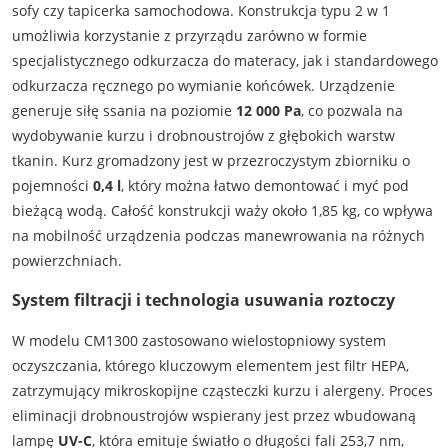
sofy czy tapicerka samochodowa. Konstrukcja typu 2 w 1
umożliwia korzystanie z przyrządu zarówno w formie
specjalistycznego odkurzacza do materacy, jak i standardowego
odkurzacza ręcznego po wymianie końcówek. Urządzenie
generuje siłę ssania na poziomie
12 000 Pa
, co pozwala na
wydobywanie kurzu i drobnoustrojów z głębokich warstw
tkanin. Kurz gromadzony jest w przezroczystym zbiorniku o
pojemności
0,4 l
, który można łatwo demontować i myć pod
bieżącą wodą. Całość konstrukcji waży około 1,85 kg, co wpływa
na mobilność urządzenia podczas manewrowania na różnych
powierzchniach.
System filtracji i technologia usuwania roztoczy
W modelu CM1300 zastosowano wielostopniowy system
oczyszczania, którego kluczowym elementem jest filtr HEPA,
zatrzymujący mikroskopijne cząsteczki kurzu i alergeny. Proces
eliminacji drobnoustrojów wspierany jest przez wbudowaną
lampę
UV-C
, która emituje światło o długości fali 253,7 nm,