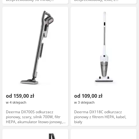
wymienny akumulator, mini
akumulatorem, kolor czarny
elektroszczotka, niebieski
od 159,00 zł
od 109,00 zł
w 4 sklepach
w 3 sklepach
Deerma DX700S odkurzacz
Deerma DX118C odkurzacz
pionowy, szary, silnik 700W, filtr
pionowy z filtrem HEPA, kabel,
HEPA, akumulator litowo-jonowy,
biały
ergonomiczny uchwyt