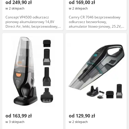
od 249,90 zł
od 169,00 zł
w 2 sklepach
w 2 sklepach
Concept VP4500 odkurzacz
Camry CR 7046 bezprzewodowy
pionowy akumulatorowy 14,8V
odkurzacz bezworkowy,
Direct Air, lekki, bezprzewodowy,
akumulator litowo-jonowy, 25.2V,
filtr HEPA, bateria litowo-jonowa
0.8L pojemność, filtr HEPA, lekka
konstrukcja
od 163,99 zł
od 129,90 zł
w 3 sklepach
w 2 sklepach