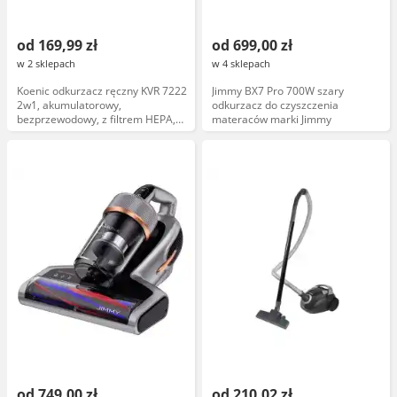
od 169,99 zł
od 699,00 zł
w 2 sklepach
w 4 sklepach
Koenic odkurzacz ręczny KVR 7222
Jimmy BX7 Pro 700W szary
2w1, akumulatorowy,
odkurzacz do czyszczenia
bezprzewodowy, z filtrem HEPA,
materaców marki Jimmy
czarny
od 749,00 zł
od 210,02 zł