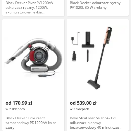
Black Decker Pivot PV1200AV
Black Decker odkurzacz ręczny
odkurzacz ręczny, 1200W,
PV1820L 35 W srebrny
akumulatorowy, lekkie,
ergonomiczne, z ssawką, czarny
od 170,99 zł
od 539,00 zł
w 2 sklepach
w 3 sklepach
Black Decker Odkurzacz
Beko SlimClean VRT65421VC
samochodowy PD1200AV kolor
odkurzacz pionowy
szary
bezprzewodowy 40 minut czas