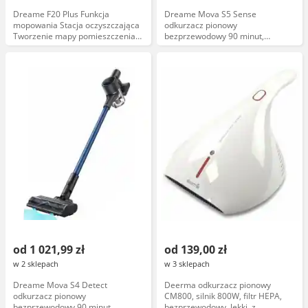
Dreame F20 Plus Funkcja
Dreame Mova S5 Sense
mopowania Stacja oczyszczająca
odkurzacz pionowy
Tworzenie mapy pomieszczenia
bezprzewodowy 90 minut,
74dB Czarny Robot sprzątający
wymienny akumulator, mini
elektroszczotka, złoty
od 1 021,99 zł
od 139,00 zł
w 2 sklepach
w 3 sklepach
Dreame Mova S4 Detect
Deerma odkurzacz pionowy
odkurzacz pionowy
CM800, silnik 800W, filtr HEPA,
bezprzewodowy 90 minut,
bezprzewodowy, lekki, z