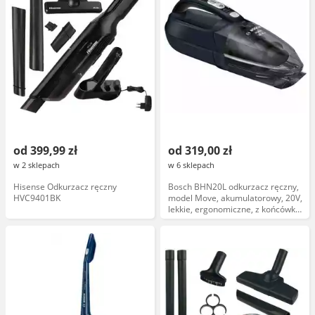
od 399,99 zł
od 319,00 zł
w 2 sklepach
w 6 sklepach
Hisense Odkurzacz ręczny
Bosch BHN20L odkurzacz ręczny,
HVC9401BK
model Move, akumulatorowy, 20V,
lekkie, ergonomiczne, z końcówką
do tapicerki