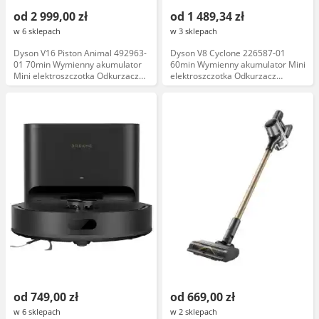
od 2 999,00 zł
od 1 489,34 zł
w 6 sklepach
w 3 sklepach
Dyson V16 Piston Animal 492963-
Dyson V8 Cyclone 226587-01
01 70min Wymienny akumulator
60min Wymienny akumulator Mini
Mini elektroszczotka Odkurzacz
elektroszczotka Odkurzacz
bezprzewodowy
bezprzewodowy
od 749,00 zł
od 669,00 zł
w 6 sklepach
w 2 sklepach