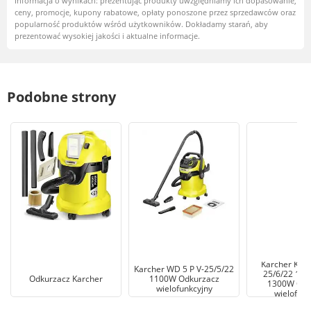
Informacja o wynikach: prezentując produkty uwzględniamy ich dopasowanie,
ceny, promocje, kupony rabatowe, opłaty ponoszone przez sprzedawców oraz
popularność produktów wśród użytkowników. Dokładamy starań, aby
prezentować wysokiej jakości i aktualne informacje.
Podobne strony
Karcher KWD 
Karcher WD 5 P V-25/5/22
25/6/22 1.6
Odkurzacz Karcher
1100W Odkurzacz
1300W Odk
wielofunkcyjny
wielofunk