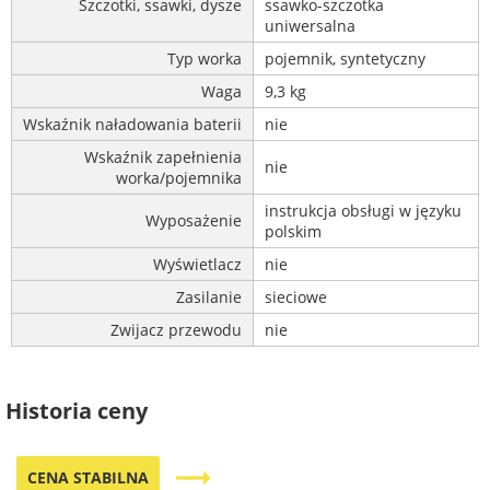
Szczotki, ssawki, dysze
ssawko-szczotka
uniwersalna
Typ worka
pojemnik, syntetyczny
Waga
9,3 kg
Wskaźnik naładowania baterii
nie
Wskaźnik zapełnienia
nie
worka/pojemnika
instrukcja obsługi w języku
Wyposażenie
polskim
Wyświetlacz
nie
Zasilanie
sieciowe
Zwijacz przewodu
nie
Historia ceny
trending_flat
CENA STABILNA