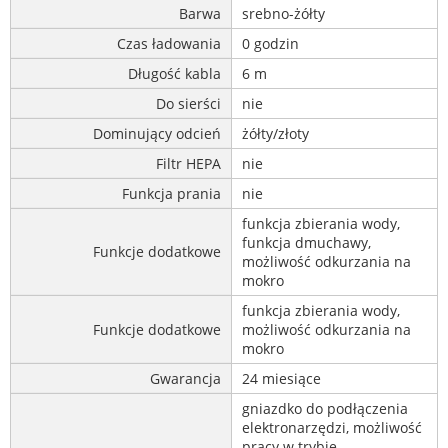
Barwa
srebno-żółty
Czas ładowania
0 godzin
Długość kabla
6 m
Do sierści
nie
Dominujący odcień
żółty/złoty
Filtr HEPA
nie
Funkcja prania
nie
funkcja zbierania wody,
funkcja dmuchawy,
Funkcje dodatkowe
możliwość odkurzania na
mokro
funkcja zbierania wody,
Funkcje dodatkowe
możliwość odkurzania na
mokro
Gwarancja
24 miesiące
gniazdko do podłączenia
elektronarzędzi, możliwość
pracy w trybie