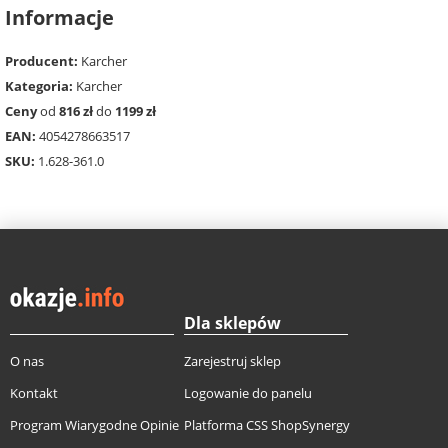
Informacje
Producent:
Karcher
Kategoria:
Karcher
Ceny
od
816 zł
do
1199 zł
EAN:
4054278663517
SKU:
1.628-361.0
Dla sklepów
O nas
Zarejestruj sklep
Kontakt
Logowanie do panelu
Program Wiarygodne Opinie
Platforma CSS ShopSynergy