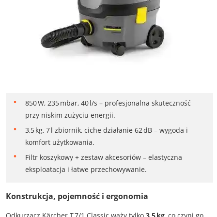
850 W, 235 mbar, 40 l/s – profesjonalna skuteczność
przy niskim zużyciu energii.
3,5 kg, 7 l zbiornik, ciche działanie 62 dB – wygoda i
komfort użytkowania.
Filtr koszykowy + zestaw akcesoriów – elastyczna
eksploatacja i łatwe przechowywanie.
Konstrukcja, pojemność i ergonomia
Odkurzacz Kärcher T 7/1 Classic waży tylko
3,5 kg
, co czyni go