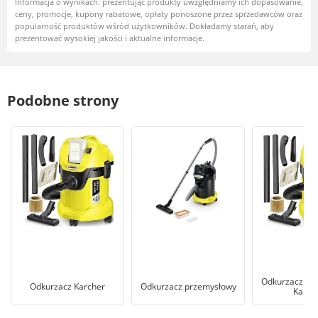
Informacja o wynikach: prezentując produkty uwzględniamy ich dopasowanie,
ceny, promocje, kupony rabatowe, opłaty ponoszone przez sprzedawców oraz
popularność produktów wśród użytkowników. Dokładamy starań, aby
prezentować wysokiej jakości i aktualne informacje.
Podobne strony
Odkurzacz pr
Odkurzacz Karcher
Odkurzacz przemysłowy
Karch