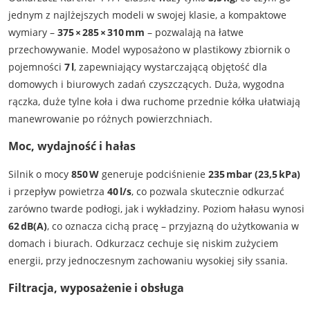
jednym z najlżejszych modeli w swojej klasie, a kompaktowe
wymiary –
375 × 285 × 310 mm
– pozwalają na łatwe
przechowywanie. Model wyposażono w plastikowy zbiornik o
pojemności
7 l
, zapewniający wystarczającą objętość dla
domowych i biurowych zadań czyszczących. Duża, wygodna
rączka, duże tylne koła i dwa ruchome przednie kółka ułatwiają
manewrowanie po różnych powierzchniach.
Moc, wydajność i hałas
Silnik o mocy
850 W
generuje podciśnienie
235 mbar (23,5 kPa)
i przepływ powietrza
40 l/s
, co pozwala skutecznie odkurzać
zarówno twarde podłogi, jak i wykładziny. Poziom hałasu wynosi
62 dB(A)
, co oznacza cichą pracę – przyjazną do użytkowania w
domach i biurach. Odkurzacz cechuje się niskim zużyciem
energii, przy jednoczesnym zachowaniu wysokiej siły ssania.
Filtracja, wyposażenie i obsługa