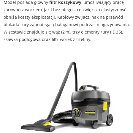
Model posiada główny
filtr koszykowy
, umożliwiający pracę
zarówno z workiem, jak i bez niego – co zwiększa elastyczność i
obniża koszty eksploatacji. Kablowy zwijacz, hak na przewód i
blokada rury zapobiegają bałaganowi podczas magazynowania.
W zestawie znajduje się wąż (2 m), trzy elementy rury (ID 35),
ssawka podłogowa oraz filtr‑worek z fizeliny.