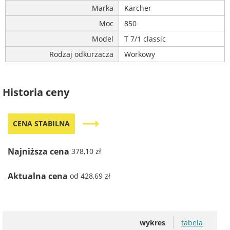
Marka
Kärcher
Moc
850
Model
T 7/1 classic
Rodzaj odkurzacza
Workowy
Historia ceny
trending_flat
CENA STABILNA
Najniższa cena
378,10 zł
Aktualna cena
od 428,69 zł
wykres
tabela