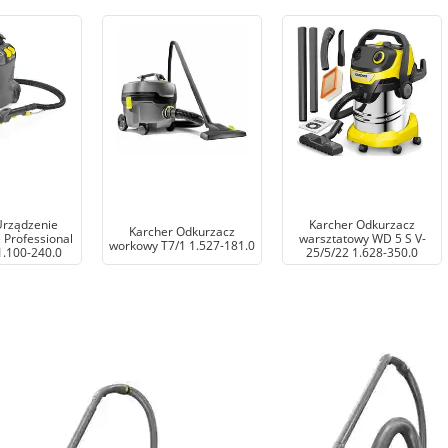
Urządzenie
Karcher Odkurzacz
Karcher Odkurzacz
 Professional
warsztatowy WD 5 S V-
workowy T7/1 1.527-181.0
1.100-240.0
25/5/22 1.628-350.0