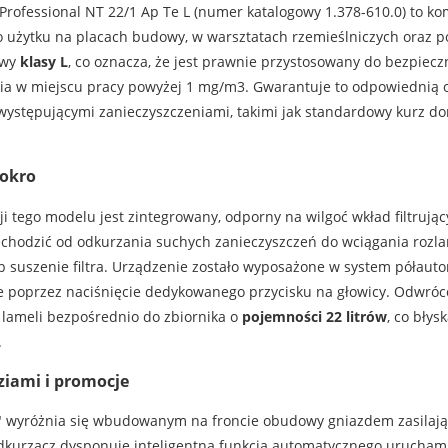
rofessional NT 22/1 Ap Te L (numer katalogowy 1.378-610.0) to k
 użytku na placach budowy, w warsztatach rzemieślniczych oraz 
owy
klasy L
, co oznacza, że jest prawnie przystosowany do bezpiec
nia w miejscu pracy powyżej 1 mg/m3. Gwarantuje to odpowiednią
ystępującymi zanieczyszczeniami, takimi jak standardowy kurz do
mokro
tego modelu jest zintegrowany, odporny na wilgoć wkład filtrując
hodzić od odkurzania suchych zanieczyszczeń do wciągania rozlan
 suszenie filtra. Urządzenie zostało wyposażone w system półauto
nie poprzez naciśnięcie dedykowanego przycisku na głowicy. Odwró
 lameli bezpośrednio do zbiornika o
pojemności 22 litrów
, co bły
.
ziami i promocje
 wyróżnia się wbudowanym na froncie obudowy gniazdem zasilają
dkurzacz dysponuje inteligentną funkcją automatycznego uruchami