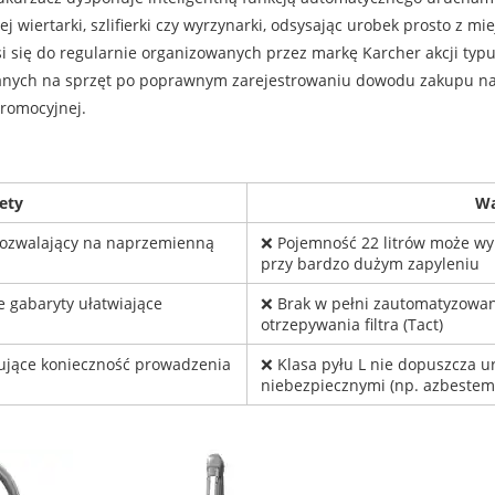
wiertarki, szlifierki czy wyrzynarki, odsysając urobek prosto z mi
i się do regularnie organizowanych przez markę Karcher akcji typ
anych na sprzęt po poprawnym zarejestrowaniu dowodu zakupu na o
promocyjnej.
ety
W
 pozwalający na naprzemienną
❌ Pojemność 22 litrów może wy
przy bardzo dużym zapyleniu
 gabaryty ułatwiające
❌ Brak w pełni zautomatyzowa
otrzepywania filtra (Tact)
ujące konieczność prowadzenia
❌ Klasa pyłu L nie dopuszcza u
niebezpiecznymi (np. azbestem