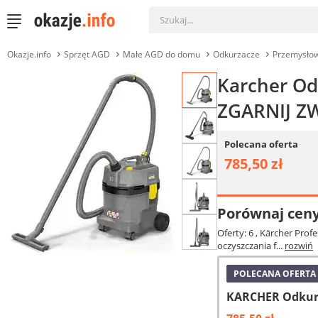
Okazje.info
Sprzęt AGD
Małe AGD do domu
Odkurzacze
Przemysło
Karcher Od
ZGARNIJ Z
Polecana oferta
785,50 zł
Porównaj cen
Oferty: 6
, Kärcher Pro
oczyszczania f...
rozwiń
POLECANA OFERTA
KARCHER Odkurza