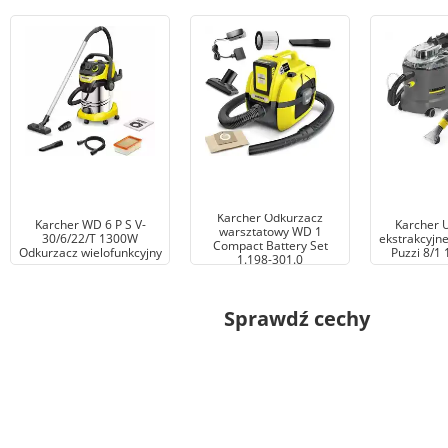
Karcher Odkurzacz
Karcher WD 6 P S V-
Karcher 
warsztatowy WD 1
30/6/22/T 1300W
ekstrakcyjne
Compact Battery Set
Odkurzacz wielofunkcyjny
Puzzi 8/1 
1.198-301.0
Sprawdź cechy