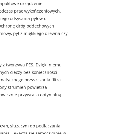
ompaktowe urządzenie
podczas prac wykończeniowych.
znego odsysania pyłów o
 ochronę dróg oddechowych
mowy, pył z miękkiego drewna czy
y z tworzywa PES. Dzięki niemu
ych cieczy bez konieczności
matycznego oczyszczania filtra
cony strumień powietrza
skawicznie przywraca optymalną
cym, służącym do podłączania
ania – włącza się samoczynnie w