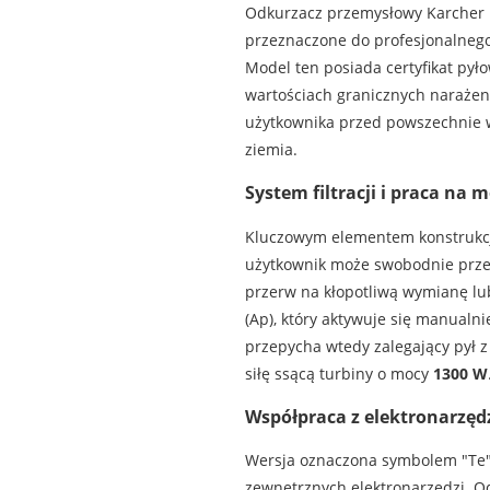
Odkurzacz przemysłowy Karcher P
przeznaczone do profesjonalnego
Model ten posiada certyfikat pył
wartościach granicznych naraże
użytkownika przed powszechnie w
ziemia.
System filtracji i praca na 
Kluczowym elementem konstrukcji 
użytkownik może swobodnie przec
przerw na kłopotliwą wymianę lub
(Ap), który aktywuje się manual
przepycha wtedy zalegający pył z
siłę ssącą turbiny o mocy
1300 W
Współpraca z elektronarzęd
Wersja oznaczona symbolem "Te"
zewnętrznych elektronarzędzi. O