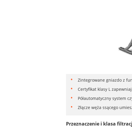
Zintegrowane gniazdo z fun
Certyfikat klasy L zapewn
Półautomatyczny system czy
Złącze węża ssącego umiesz
Przeznaczenie i klasa filtracj