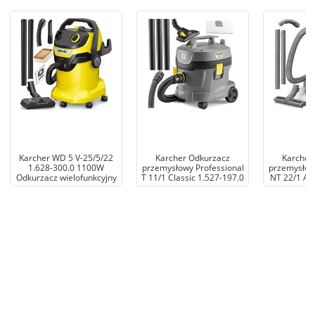
Karcher WD 5 V-25/5/22
Karcher Odkurzacz
Karcher
1.628-300.0 1100W
przemysłowy Professional
przemysłowy
Odkurzacz wielofunkcyjny
T 11/1 Classic 1.527-197.0
NT 22/1 Ap