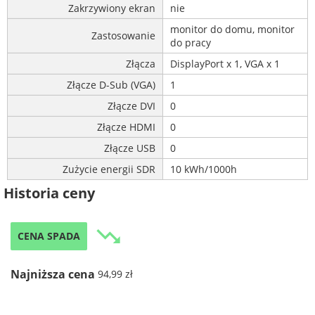
Zakrzywiony ekran
nie
monitor do domu, monitor
Zastosowanie
do pracy
Złącza
DisplayPort x 1, VGA x 1
Złącze D-Sub (VGA)
1
Złącze DVI
0
Złącze HDMI
0
Złącze USB
0
Zużycie energii SDR
10 kWh/1000h
Historia ceny
trending_down
CENA SPADA
Najniższa cena
94,99 zł