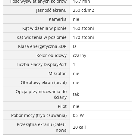
Ilość wyświetlanych kolorów
16,7 mln
Jasność ekranu
250 cd/m2
Kamerka
nie
Kąt widzenia w pionie
160 stopni
Kąt widzenia w poziomie
170 stopni
Klasa energetyczna SDR
D
Kolor obudowy
czarny
Liczba złaczy DisplayPort
1
Mikrofon
nie
Obrotowy ekran (pivot)
nie
Opcja przymocowania do
tak
ściany
Pilot
nie
Pobór mocy (tryb czuwania)
0,3 W
Przekątna ekranu (cale) -
20 cali
nowa