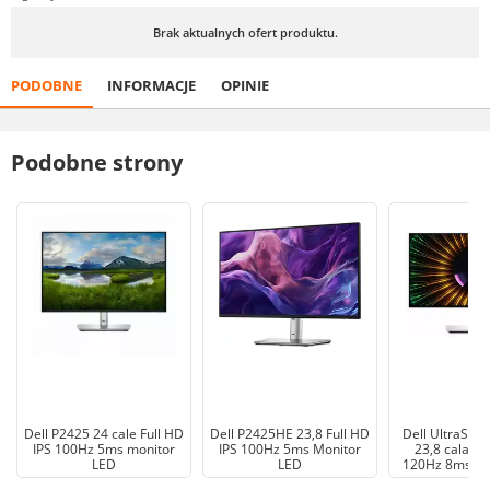
Brak aktualnych ofert produktu.
PODOBNE
INFORMACJE
OPINIE
Podobne strony
Dell P2425 24 cale Full HD
Dell P2425HE 23,8 Full HD
Dell UltraSha
IPS 100Hz 5ms monitor
IPS 100Hz 5ms Monitor
23,8 cala Fu
LED
LED
120Hz 8ms mo