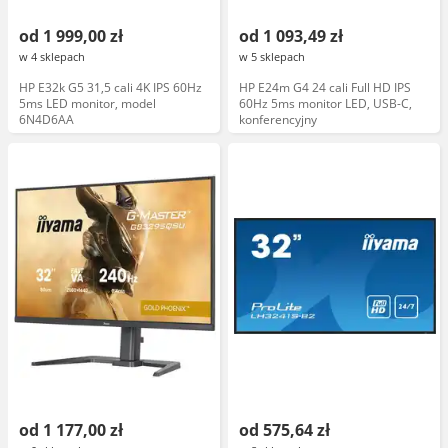
od 1 999,00 zł
od 1 093,49 zł
w 4 sklepach
w 5 sklepach
HP E32k G5 31,5 cali 4K IPS 60Hz
HP E24m G4 24 cali Full HD IPS
5ms LED monitor, model
60Hz 5ms monitor LED, USB-C,
6N4D6AA
konferencyjny
od 1 177,00 zł
od 575,64 zł