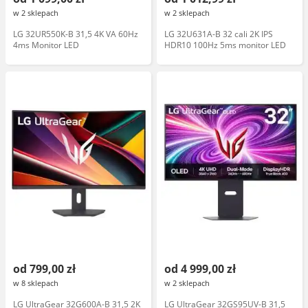
w 2 sklepach
w 2 sklepach
LG 32UR550K-B 31,5 4K VA 60Hz
LG 32U631A-B 32 cali 2K IPS
4ms Monitor LED
HDR10 100Hz 5ms monitor LED
od 799,00 zł
od 4 999,00 zł
w 8 sklepach
w 2 sklepach
LG UltraGear 32G600A-B 31,5 2K
LG UltraGear 32GS95UV-B 31,5