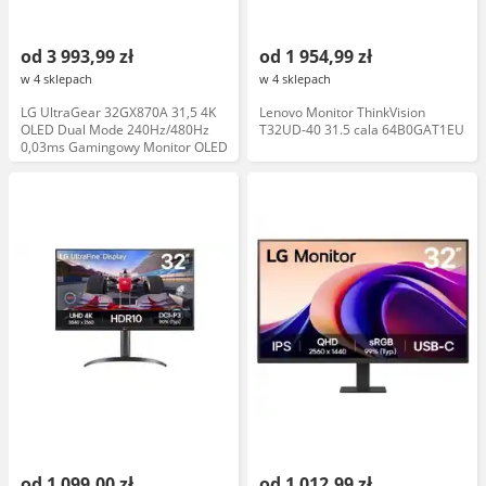
od 3 993,99 zł
od 1 954,99 zł
w 4 sklepach
w 4 sklepach
LG UltraGear 32GX870A 31,5 4K
Lenovo Monitor ThinkVision
OLED Dual Mode 240Hz/480Hz
T32UD-40 31.5 cala 64B0GAT1EU
0,03ms Gamingowy Monitor OLED
od 1 099,00 zł
od 1 012,99 zł