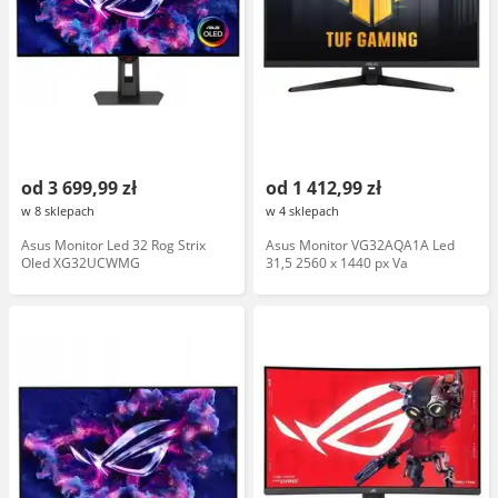
od 3 699,99 zł
od 1 412,99 zł
w 8 sklepach
w 4 sklepach
Asus Monitor Led 32 Rog Strix
Asus Monitor VG32AQA1A Led
Oled XG32UCWMG
31,5 2560 x 1440 px Va