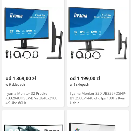
od 1 369,00 zł
od 1 199,00 zł
w 9 sklepach
w 8 sklepach
Iiyama Monitor 32 ProLite
Iiyama Monitor 32 XUB3297QSNP-
XB3294UHSCP-B Va 3840x2160
B1 2560x1440 qhd Ips 100Hz Kvm
4K Uhd 60Hz
Usb-c