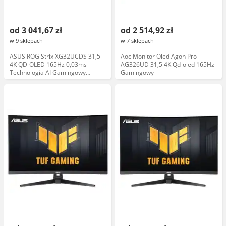
od 3 041,67 zł
od 2 514,92 zł
w 9 sklepach
w 7 sklepach
ASUS ROG Strix XG32UCDS 31,5
Aoc Monitor Oled Agon Pro
4K QD-OLED 165Hz 0,03ms
AG326UD 31,5 4K Qd-oled 165Hz
Technologia AI Gamingowy
Gamingowy
Monitor OLED