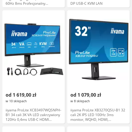
60Hz 8ms Profesjonalny
DP USB-C KVM LAN
Wielkoformatowy Monitor LED
od 1 619,00 zł
od 1 079,00 zł
w 10 sklepach
w 8 sklepach
iiyama ProLite XCB3497WQSNPH-
iiyama ProLite XB3270QSU-B1 32
B1 34 cali 3K VA LED zakrzywiony
cali 2K IPS LED 100Hz 3ms
120Hz 0,4ms USB-C HDMI
monitor, WQHD, HDMI,
DisplayPort kamera 5MP RJ45
DisplayPort, FlickerFree
KVM