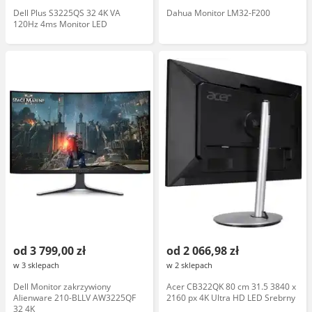
Dell Plus S3225QS 32 4K VA
Dahua Monitor LM32-F200
120Hz 4ms Monitor LED
od 3 799,00 zł
od 2 066,98 zł
w 3 sklepach
w 2 sklepach
Dell Monitor zakrzywiony
Acer CB322QK 80 cm 31.5 3840 x
Alienware 210-BLLV AW3225QF
2160 px 4K Ultra HD LED Srebrny
32 4K