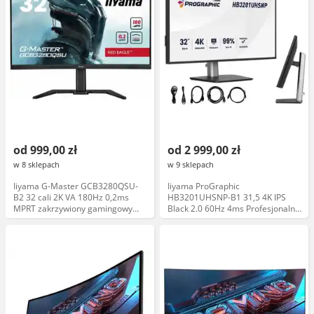
od 999,00 zł
od 2 999,00 zł
w 8 sklepach
w 9 sklepach
Iiyama G-Master GCB3280QSU-
Iiyama ProGraphic
B2 32 cali 2K VA 180Hz 0,2ms
HB3201UHSNP-B1 31,5 4K IPS
MPRT zakrzywiony gamingowy
Black 2.0 60Hz 4ms Profesjonalny
monitor LED
Monitor LED