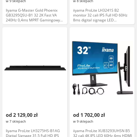
w 9 sklepach
w 8 sklepach
Iiyama G-Master Gold Phoenix
iiyama ProLite LH3241S B2
GB3295QSU-B1 32 2K Fast VA
monitor 32 cali IPS Full HD 60Hz
240Hz 0,4ms MPRT Gamingowy
8ms digital signage LED
Monitor LED
profesjonalny wielkoformatowy
od 2 129,00 zł
od 1 702,00 zł
w 7 sklepach
w 9 sklepach
Iiyama ProLite LH3275HS-B1AG
iiyama ProLite XUB3293UHSN B5
Digital Signage 31,5 Full HD IPS
32 cali 4K IPS LED 60Hz 4ms HDMI