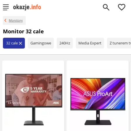
0
Monitory
Monitor 32 cale
32 cale
Gamingowe
240Hz
Media Expert
Z tunerem t
close