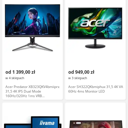
od 1 399,00 zł
od 949,00 zł
w 4 sklepach
w 3 sklepach
Acer Predator XB323QKV4bmiiprx
Acer SH322QKbmiphux 31,5 4K VA
31,5 4K IPS Dual Mode
60Hz 4ms Monitor LED
160Hz/320Hz 1ms VRB
Gamingowy Monitor LED