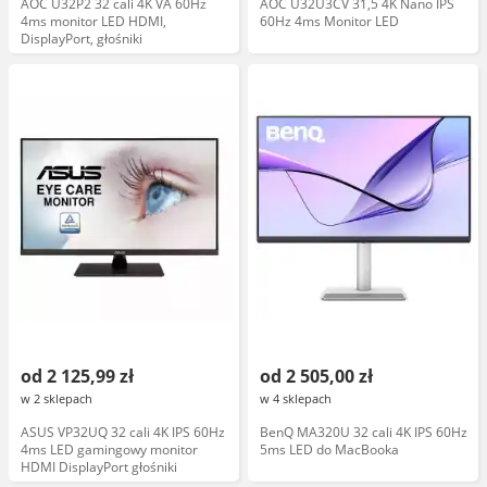
AOC U32P2 32 cali 4K VA 60Hz
AOC U32U3CV 31,5 4K Nano IPS
4ms monitor LED HDMI,
60Hz 4ms Monitor LED
DisplayPort, głośniki
od 2 125,99 zł
od 2 505,00 zł
w 2 sklepach
w 4 sklepach
ASUS VP32UQ 32 cali 4K IPS 60Hz
BenQ MA320U 32 cali 4K IPS 60Hz
4ms LED gamingowy monitor
5ms LED do MacBooka
HDMI DisplayPort głośniki