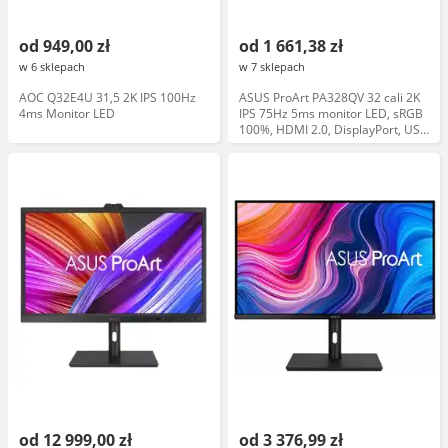
od 949,00 zł
od 1 661,38 zł
w 6 sklepach
w 7 sklepach
AOC Q32E4U 31,5 2K IPS 100Hz
ASUS ProArt PA328QV 32 cali 2K
4ms Monitor LED
IPS 75Hz 5ms monitor LED, sRGB
100%, HDMI 2.0, DisplayPort, USB
3.0, głośniki
od 12 999,00 zł
od 3 376,99 zł