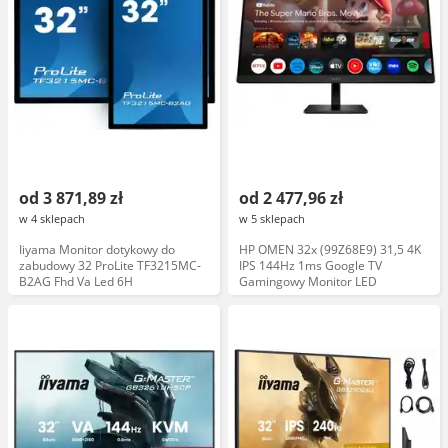
od 3 871,89 zł
od 2 477,96 zł
w 4 sklepach
w 5 sklepach
Iiyama Monitor dotykowy do
HP OMEN 32x (99Z68E9) 31,5 4K
zabudowy 32 ProLite TF3215MC-
IPS 144Hz 1ms Google TV
B2AG Fhd Va Led 6H
Gamingowy Monitor LED