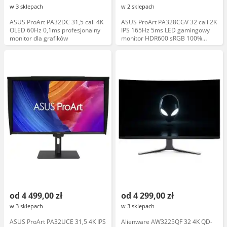
w 3 sklepach
w 2 sklepach
ASUS ProArt PA32DC 31,5 cali 4K
ASUS ProArt PA328CGV 32 cali 2K
OLED 60Hz 0,1ms profesjonalny
IPS 165Hz 5ms LED gamingowy
monitor dla grafików
monitor HDR600 sRGB 100%
HDMI DP USB-C głośnik
od 4 499,00 zł
od 4 299,00 zł
w 3 sklepach
w 3 sklepach
ASUS ProArt PA32UCE 31,5 4K IPS
Alienware AW3225QF 32 4K QD-