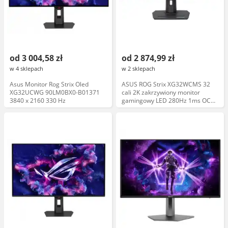
od 3 004,58 zł
od 2 874,99 zł
w 4 sklepach
w 2 sklepach
Asus Monitor Rog Strix Oled
ASUS ROG Strix XG32WCMS 32
XG32UCWG 90LM0BX0-B01371
cali 2K zakrzywiony monitor
3840 x 2160 330 Hz
gamingowy LED 280Hz 1ms OC
VA