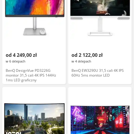
od 4 249,00 zł
od 2 122,00 zł
w 6 sklepach
w 4 sklepach
BenQ DesignVue PD3226G
BenQ EW3290U 31,5 cali 4K IPS
monitor 31,5 cali 4K IPS 144Hz
60Hz 5ms monitor LED
1ms LED graficzny