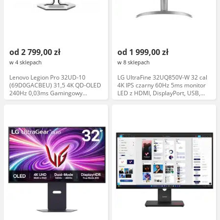
od 2 799,00 zł
od 1 999,00 zł
w 4 sklepach
w 8 sklepach
Lenovo Legion Pro 32UD-10
LG UltraFine 32UQ850V-W 32 cal
(69D0GACBEU) 31,5 4K QD-OLED
4K IPS czarny 60Hz 5ms monitor
240Hz 0,03ms Gamingowy
LED z HDMI, DisplayPort, USB,
Monitor OLED
głośniki