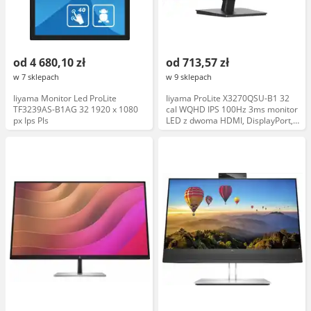
od 4 680,10 zł
od 713,57 zł
w 7 sklepach
w 9 sklepach
Iiyama Monitor Led ProLite
Iiyama ProLite X3270QSU-B1 32
TF3239AS-B1AG 32 1920 x 1080
cal WQHD IPS 100Hz 3ms monitor
px Ips Pls
LED z dwoma HDMI, DisplayPort,
głośniki, FlickerFree