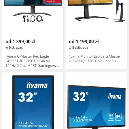
od 1 399,00 zł
od 1 199,00 zł
w 9 sklepach
w 8 sklepach
Iiyama G-Master Red Eagle
Iiyama Monitor Led 32 G Master
GB3261UHSCP-B1 32 4K VA
GB3290QSU B1 Gold Phoenix
144Hz 0,6ms MPRT Gamingowy
Monitor LED