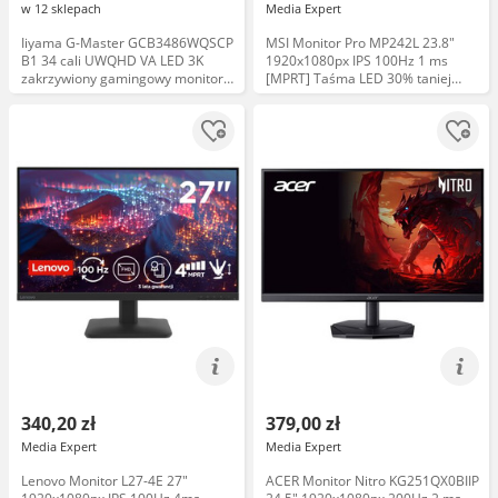
w 12 sklepach
Media Expert
Iiyama G-Master GCB3486WQSCP
MSI Monitor Pro MP242L 23.8"
B1 34 cali UWQHD VA LED 3K
1920x1080px IPS 100Hz 1 ms
zakrzywiony gamingowy monitor
[MPRT] Taśma LED 30% taniej
240Hz 0,4ms HDR USB-C HDMI
Uchwyt
DP FreeSync
340,20 zł
379,00 zł
Media Expert
Media Expert
Lenovo Monitor L27-4E 27"
ACER Monitor Nitro KG251QX0BIIP