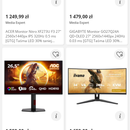
1 249,99 zł
1 479,00 zł
Media Expert
Media Expert
ACER Monitor Nitro XF273U F3 27"
GIGABYTE Monitor GO27Q24A
2560x1440px IPS 320Hz 0.5 ms
QD-OLED 27" 2560x1440px 240Hz
[GTG] Taśma LED 30% taniej
0.03 ms [GTG] Taśma LED 30%
Uchwyt 75zł taniej
taniej Uchwyt 75zł taniej