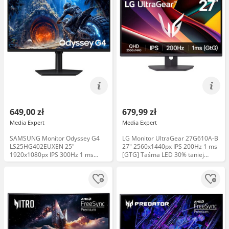
649,00 zł
679,99 zł
Media Expert
Media Expert
SAMSUNG Monitor Odyssey G4
LG Monitor UltraGear 27G610A-B
LS25HG402EUXEN 25"
27" 2560x1440px IPS 200Hz 1 ms
1920x1080px IPS 300Hz 1 ms
[GTG] Taśma LED 30% taniej
[GTG] Taśma LED 30% taniej
Uchwyt 75zł taniej