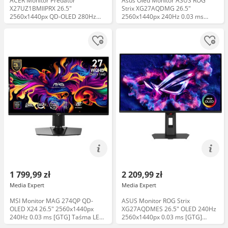
ACER Monitor Predator
Asus Oled Monitor ASUS ROG
X27UZ1BMIIPRX 26.5"
Strix XG27AQDMG 26.5"
2560x1440px QD-OLED 280Hz
2560x1440px 240Hz 0.03 ms
0.03 [GTG] Taśma LED 30% taniej
[GTG] Taśma LED 30% taniej
Uchwyt 75zł taniej
Uchwyt 75zł taniej
1 799,99 zł
2 209,99 zł
Media Expert
Media Expert
MSI Monitor MAG 274QP QD-
ASUS Monitor ROG Strix
OLED X24 26.5" 2560x1440px
XG27AQDMES 26.5" OLED 240Hz
240Hz 0.03 ms [GTG] Taśma LED
2560x1440px 0.03 ms [GTG]
30% taniej Uchwyt 75zł taniej
Zgarnij czek BLIK o wartości do