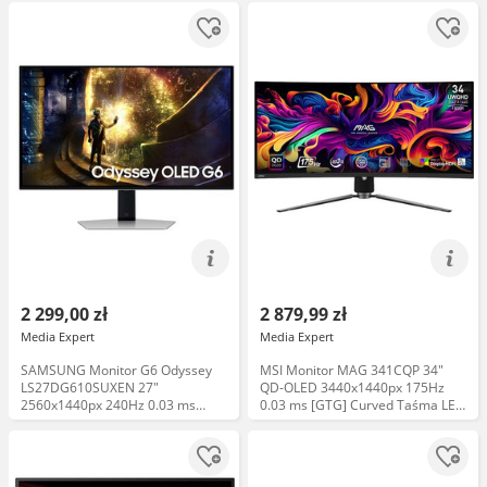
200 zł Taśma LED 30% taniej
Uchwyt 75zł taniej
2 299,00 zł
2 879,99 zł
Media Expert
Media Expert
SAMSUNG Monitor G6 Odyssey
MSI Monitor MAG 341CQP 34"
LS27DG610SUXEN 27"
QD-OLED 3440x1440px 175Hz
2560x1440px 240Hz 0.03 ms
0.03 ms [GTG] Curved Taśma LED
[GTG] Taśma LED 30% taniej
30% taniej Uchwyt 75zł taniej