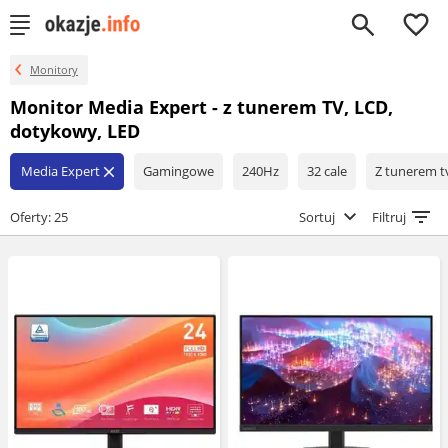
0
Monitory
Monitor Media Expert - z tunerem TV, LCD,
dotykowy, LED
Media Expert
Gamingowe
240Hz
32 cale
Z tunerem t
close
Oferty: 25
Sortuj
Filtruj