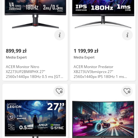
899,99 zł
1 199,99 zł
Media Expert
Media Expert
ACER Monitor Nitro
ACER Monitor Predator
XZ273UP2BMIIPHX 27"
XB273UV3bmiiprzx 27"
2560x1440px 180Hz 0.5 ms [GTG]
2560x1440px IPS 180Hz 1 ms
Curved Taśma LED 30% taniej
[MPRT] Taśma LED 30% taniej
Uchwyt 75zł taniej
Uchwyt 75zł taniej