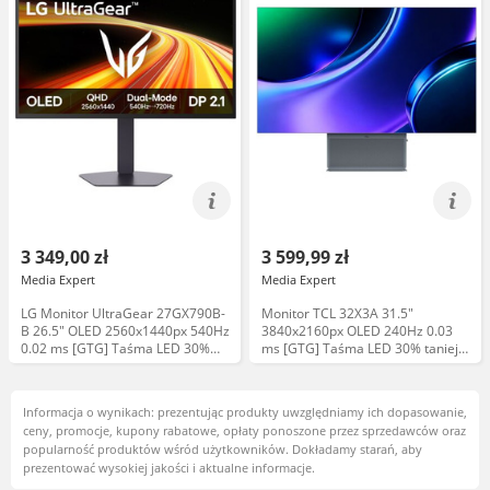
3 349,00 zł
3 599,99 zł
Media Expert
Media Expert
LG Monitor UltraGear 27GX790B-
Monitor TCL 32X3A 31.5"
B 26.5" OLED 2560x1440px 540Hz
3840x2160px OLED 240Hz 0.03
0.02 ms [GTG] Taśma LED 30%
ms [GTG] Taśma LED 30% taniej
taniej Uchwyt 75zł taniej
Uchwyt 75zł taniej
Informacja o wynikach: prezentując produkty uwzględniamy ich dopasowanie,
ceny, promocje, kupony rabatowe, opłaty ponoszone przez sprzedawców oraz
popularność produktów wśród użytkowników. Dokładamy starań, aby
prezentować wysokiej jakości i aktualne informacje.