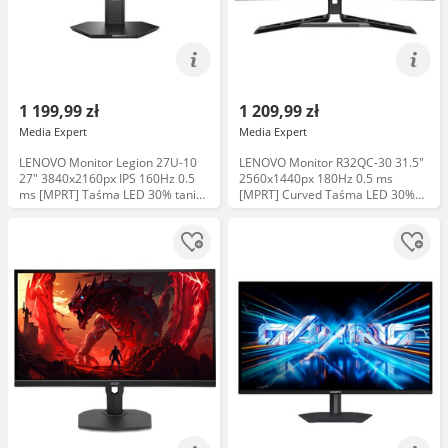
1 199,99 zł
1 209,99 zł
Media Expert
Media Expert
LENOVO Monitor Legion 27U-10
LENOVO Monitor R32QC-30 31.5"
27" 3840x2160px IPS 160Hz 0.5
2560x1440px 180Hz 0.5 ms
ms [MPRT] Taśma LED 30% taniej
[MPRT] Curved Taśma LED 30%
Uchwyt 75zł taniej
taniej Uchwyt 75zł taniej