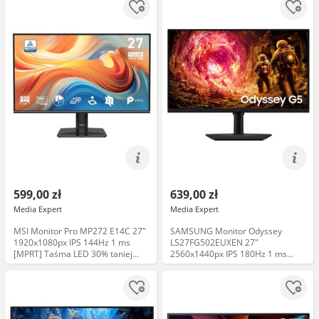
599,00 zł
639,00 zł
Media Expert
Media Expert
MSI Monitor Pro MP272 E14C 27"
SAMSUNG Monitor Odyssey
1920x1080px IPS 144Hz 1 ms
LS27FG502EUXEN 27"
[MPRT] Taśma LED 30% taniej
2560x1440px IPS 180Hz 1 ms
Uchwyt
[GTG] Taśma LED 30% taniej
Uchwyt 75zł taniej