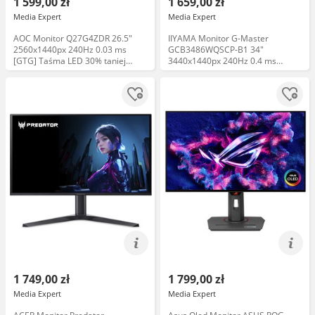
1 599,00 zł
1 659,00 zł
Media Expert
Media Expert
AOC Monitor Q27G4ZDR 26.5"
IIYAMA Monitor G-Master
2560x1440px 240Hz 0.03 ms
GCB3486WQSCP-B1 34"
[GTG] Taśma LED 30% taniej
3440x1440px 240Hz 0.4 ms
Uchwyt 75zł taniej
[MPRT] Curved Taśma LED 30%
taniej
1 749,00 zł
1 799,00 zł
Media Expert
Media Expert