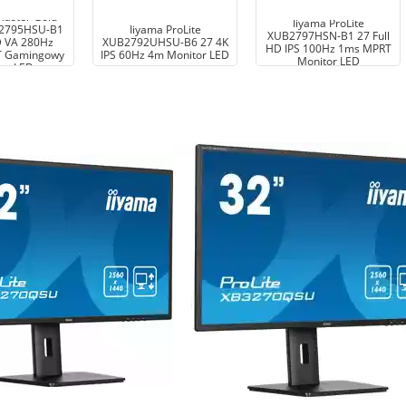
Master Gold
Iiyama ProLite
B2795HSU-B1
Iiyama ProLite
XUB2797HSN-B1 27 Full
D VA 280Hz
XUB2792UHSU-B6 27 4K
HD IPS 100Hz 1ms MPRT
T Gamingowy
IPS 60Hz 4m Monitor LED
Monitor LED
or LED