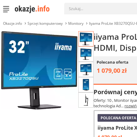
Okazje.info
Sprzęt komputerowy
Monitory
Iiyama ProLite XB3270QSU-
iiyama Pro
HDMI, Displ
Polecana oferta
1 079,00 zł
Porównaj cen
Oferty: 10
, Monitor iiy
technologia Ad...
rozwiń
POLECANA OFERTA
iiyama ProLite 