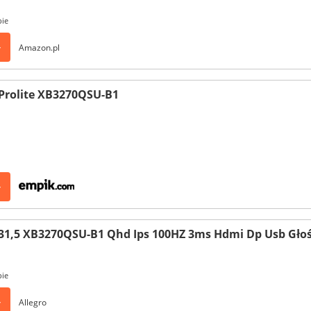
pie
>
Amazon.pl
Prolite XB3270QSU-B1
>
31,5 XB3270QSU-B1 Qhd Ips 100HZ 3ms Hdmi Dp Usb Głoś
pie
>
Allegro