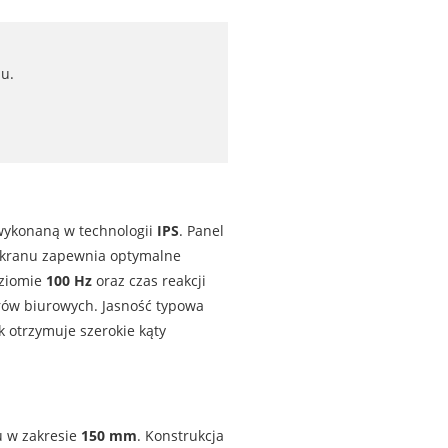
u.
wykonaną w technologii
IPS
. Panel
 ekranu zapewnia optymalne
oziomie
100 Hz
oraz czas reakcji
rów biurowych. Jasność typowa
k otrzymuje szerokie kąty
u w zakresie
150 mm
. Konstrukcja