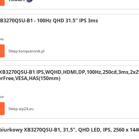
XB3270QSU-B1 - 100Hz QHD 31.5'' IPS 3ms
pie
>
Sklep komputronik.pl
e XB3270QSU-B1 IPS,WQHD,HDMI,DP,100Hz,250cd,3ms,2x
kerFree,VESA,HAS(150mm)
pie
>
Sklep iep24.eu
biurkowy XB3270QSU-B1, 31,5", QHD LED, IPS, 2560 x 144