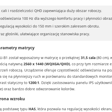
 cali i rozdzielczości QHD zapewniająca duży obszar roboczy.
odświeżania 100 Hz dla wyższego komfortu pracy i płynności obraz
egulacją wysokości do 150 mm i szerokim zakresem obrotu.
 głośniki, ułatwiające organizację stanowiska pracy.
arametry matrycy
U-B1 został wyposażony w matrycę o przekątnej
31,5 cala
(80 cm), 
zością natywną
2560 x 1440 (WQXGA/QHD)
, co przy tym rozmiarze
strzeń roboczą. Urządzenie oferuje częstotliwość odświeżania na p
da się na płynniejszy ruch w porównaniu do standardowych monito
trast statyczny to
1200:1
. Dzięki zastosowaniu panelu IPS użytkowni
ie) oraz bardzo dobre odwzorowanie kolorów.
hrona wzroku
ą podstawę typu
HAS
, która pozwala na regulację wysokości ekran