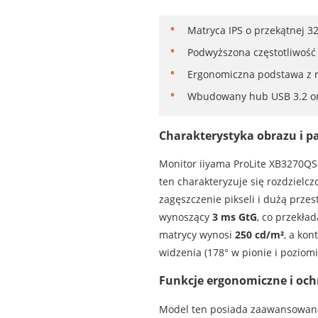
Matryca IPS o przekątnej 32
Podwyższona częstotliwość 
Ergonomiczna podstawa z r
Wbudowany hub USB 3.2 oraz
Charakterystyka obrazu i p
Monitor iiyama ProLite XB3270QS
ten charakteryzuje się rozdzielc
zagęszczenie pikseli i dużą prze
wynoszący
3 ms GtG
, co przekła
matrycy wynosi
250 cd/m²
, a kon
widzenia (178° w pionie i poziom
Funkcje ergonomiczne i oc
Model ten posiada zaawansowan