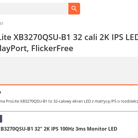
B1
Lite XB3270QSU-B1 32 cali 2K IPS 
ayPort, FlickerFree
y
ama ProLite XB3270QSU-B1 to 32-calowy ekran LED z matrycą IPS o rozdzielczo
XB3270QSU-B1 32" 2K IPS 100Hz 3ms Monitor LED