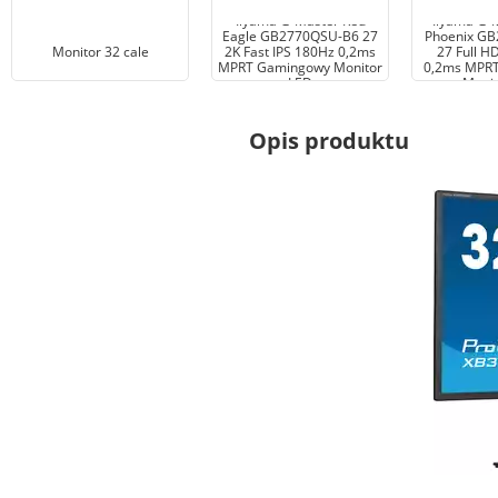
Iiyama G-Master Red
Iiyama G-
Eagle GB2770QSU-B6 27
Phoenix G
Monitor 32 cale
2K Fast IPS 180Hz 0,2ms
27 Full H
MPRT Gamingowy Monitor
0,2ms MPR
LED
Monit
Opis produktu