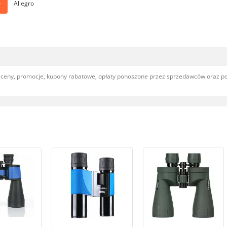
>
Allegro
, ceny, promocje, kupony rabatowe, opłaty ponoszone przez sprzedawców oraz 