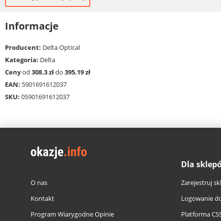
Informacje
Producent:
Delta Optical
Kategoria:
Delta
Ceny
od
308.3 zł
do
395.19 zł
EAN:
5901691612037
SKU:
05901691612037
Dla sklep
O nas
Zarejestruj sk
Kontakt
Logowanie do
Program Wiarygodne Opinie
Platforma CS