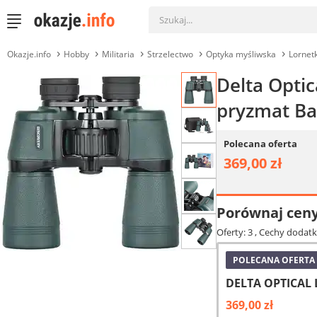
Okazje.info
Hobby
Militaria
Strzelectwo
Optyka myśliwska
Lornetk
Delta Optic
pryzmat Ba
Polecana oferta
369,00 zł
Porównaj cen
Oferty: 3
, Cechy dodatk
POLECANA OFERTA
DELTA OPTICAL L
369,00 zł