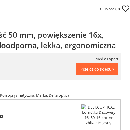
Ulubione (
0
)
ość 50 mm, powiększenie 16x,
odoodporna, lekka, ergonomiczna
Media Expert
Przejdź do sklepu >
Porropryzmatyczna; Marka: Delta optical
az