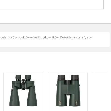
popularność produktów wśród użytkowników. Dokładamy starań, aby