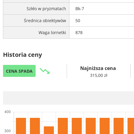
Szkło w pryzmatach
Bk-7
Średnica obiektywów
50
Waga lornetki
878
Historia ceny
Najniższa cena
trending_down
CENA SPADA
315,00 zł