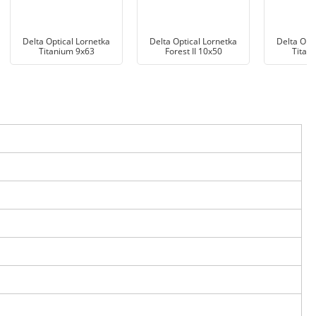
Delta Optical Lornetka
Delta Optical Lornetka
Delta Opt
Titanium 9x63
Forest II 10x50
Titan