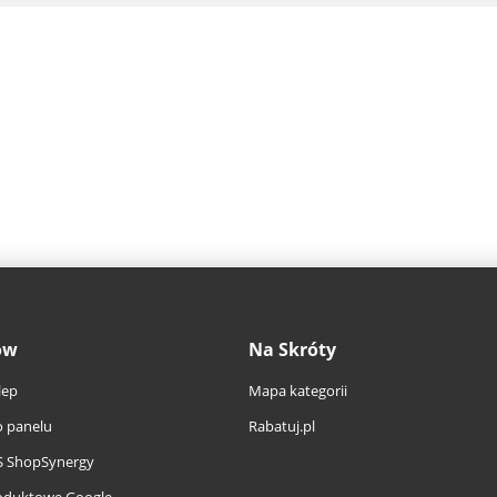
ów
Na Skróty
lep
Mapa kategorii
 panelu
Rabatuj.pl
S ShopSynergy
oduktowe Google