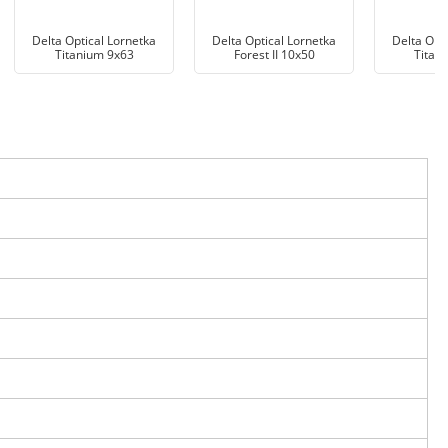
Delta Optical Lornetka
Delta Optical Lornetka
Delta Opt
Titanium 9x63
Forest II 10x50
Titan