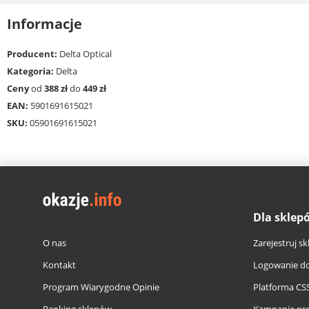
Informacje
Producent:
Delta Optical
Kategoria:
Delta
Ceny
od
388 zł
do
449 zł
EAN:
5901691615021
SKU:
05901691615021
Dla sklep
O nas
Zarejestruj sk
Kontakt
Logowanie do
Program Wiarygodne Opinie
Platforma CS
Ranking sklepów
Kampanie pr