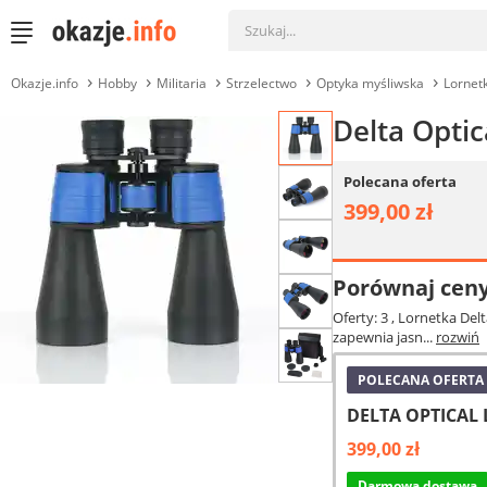
Okazje.info
Hobby
Militaria
Strzelectwo
Optyka myśliwska
Lornetk
Delta Optic
Polecana oferta
399,00 zł
Porównaj cen
Oferty: 3
, Lornetka Del
zapewnia jasn...
rozwiń
POLECANA OFERTA
DELTA OPTICAL L
399,00 zł
Darmowa dostawa