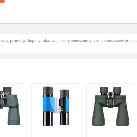
, ceny, promocje, kupony rabatowe, opłaty ponoszone przez sprzedawców oraz 