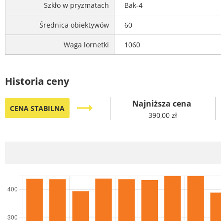
Szkło w pryzmatach
Bak-4
Średnica obiektywów
60
Waga lornetki
1060
Historia ceny
Najniższa cena
trending_flat
CENA STABILNA
390,00 zł