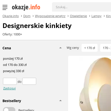
Okazje.info
Dom
Wyposażenie wnętrz
Oświetlenie
Lampy
Kin
Designerskie kinkiety
Oferty: 1000+
Wg ceny
Cena
< 170 zł
170 - 
poniżej 170 zł
od 170 do 330 zł
powyżej 330 zł
do
Zastosuj
Bestsellery
Bestsellery