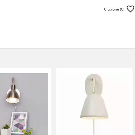
Ulubione (
0
)