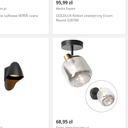
95,99 zł
om.pl
Media Expert
na sufitowa VERVE szara
GOLDLUX Kinkiet zewnętrzny Essen
Round 328786
68,95 zł
pl
Sklep lampyiswiatlo.pl