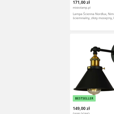
171,00 zł
mistrzlamp.pl
Lampa Ścienna Nordlux, Nim
ściemnialny, złoty mosiężny, 
tworzywo sztuczne
BESTSELLER
149,00 zł
DAMI DOMO