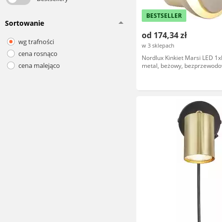
BESTSELLER
Sortowanie
od 174,34 zł
wg trafności
w 3 sklepach
cena rosnąco
Nordlux Kinkiet Marsi LED 1
cena malejąco
metal, beżowy, bezprzewodo
NO2312351009