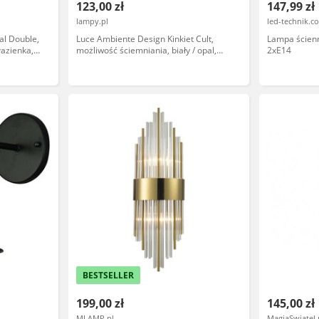
123,00 zł
147,99 zł
lampy.pl
led-technik.c
al Double,
Luce Ambiente Design Kinkiet Cult,
Lampa ścien
łazienka,
możliwość ściemniania, biały / opal,
2xE14
salon / jadalnia, metal, nowoczesny
BESTSELLER
199,00 zł
145,00 zł
MLAMP.pl
MagiaSwiatel.