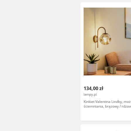
134,00 zł
lampy.pl
Kinkiet Valentina Lindby, moż
ściemniania, brązowy / rdzaw
jadalnia, metal, design