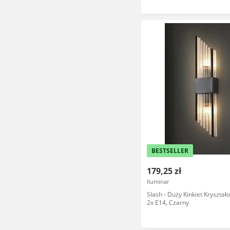
BESTSELLER
179,25 zł
Iluminar
Slash - Duży Kinkiet Kryszta
2x E14, Czarny