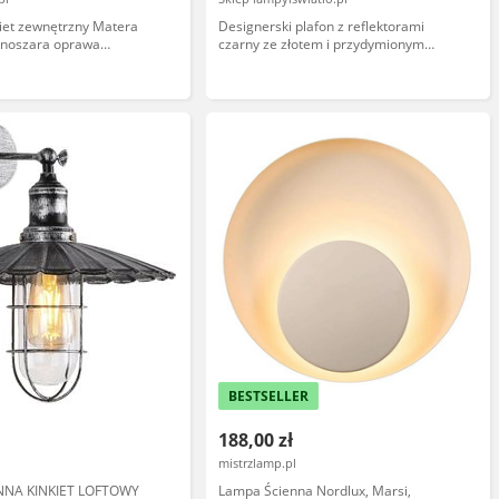
iet zewnętrzny Matera
Designerski plafon z reflektorami
noszara oprawa
czarny ze złotem i przydymionym
 stylu design
szkłem - Zuzanna
BESTSELLER
188,00 zł
mistrzlamp.pl
NNA KINKIET LOFTOWY
Lampa Ścienna Nordlux, Marsi,