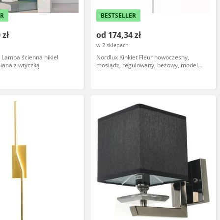
ER
BESTSELLER
 zł
od 174,34 zł
w 2 sklepach
 Lampa ścienna nikiel
Nordlux Kinkiet Fleur nowoczesny,
iana z wtyczką
mosiądz, regulowany, beżowy, model
NO2112101001