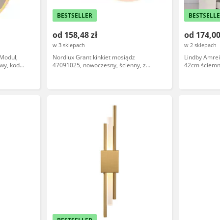
BESTSELLER
BESTSELL
od 158,48 zł
od 174,00
w 3 sklepach
w 2 sklepach
xModuł,
Nordlux Grant kinkiet mosiądz
Lindby Amrei
wy, kod
47091025, nowoczesny, ścienny, z
42cm ściemn
oprawą z mosiądzu