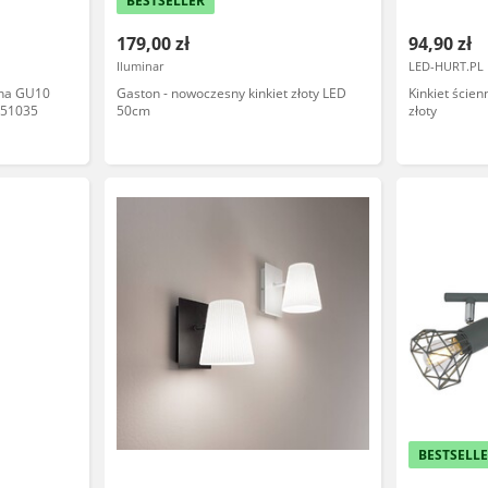
BESTSELLER
179,00 zł
94,90 zł
Iluminar
LED-HURT.PL
nna GU10
Gaston - nowoczesny kinkiet złoty LED
Kinkiet ści
251035
50cm
złoty
BESTSELL