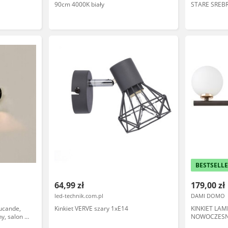
90cm 4000K biały
STARE SREB
BESTSELL
64,99 zł
179,00 zł
led-technik.com.pl
DAMI DOMO
Lucande,
Kinkiet VERVE szary 1xE14
KINKIET LA
y, salon /
NOWOCZESN
KULE MARSI