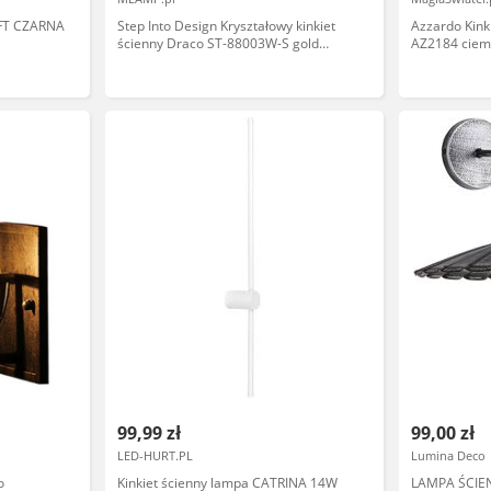
FT CZARNA
Step Into Design Kryształowy kinkiet
Azzardo Kink
ścienny Draco ST-88003W-S gold
AZ2184 ciem
glamour złoty połysk
zewnętrzna w
99,99 zł
99,00 zł
LED-HURT.PL
Lumina Deco
o
Kinkiet ścienny lampa CATRINA 14W
LAMPA ŚCIE