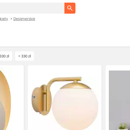
kiety
Designerskie
330 zł
> 330 zł