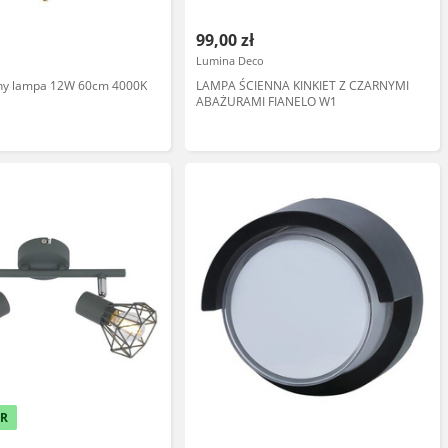
99,00 zł
Lumina Deco
enny lampa 12W 60cm 4000K
LAMPA ŚCIENNA KINKIET Z CZARNYMI
ABAŻURAMI FIANELO W1
ER