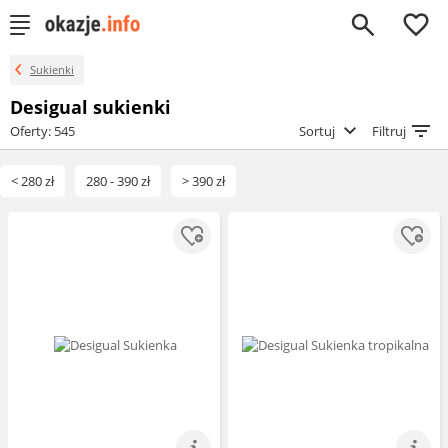
0
Sukienki
Desigual sukienki
Oferty: 545
Sortuj
Filtruj
< 280 zł
280 - 390 zł
> 390 zł