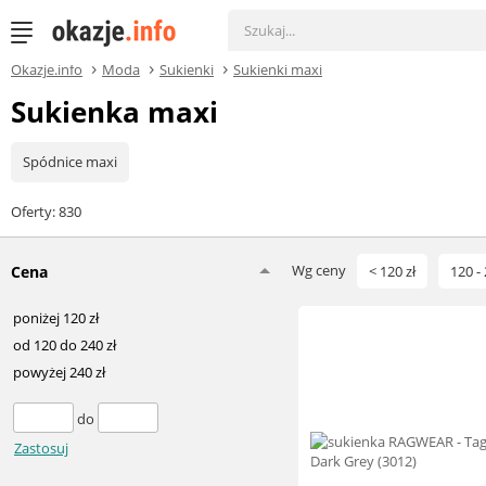
Okazje.info
Moda
Sukienki
Sukienki maxi
Sukienka maxi
Spódnice maxi
Oferty: 830
Wg ceny
Cena
< 120 zł
120 - 
poniżej 120 zł
od 120 do 240 zł
powyżej 240 zł
do
Zastosuj