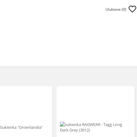
Ulubione (
0
)