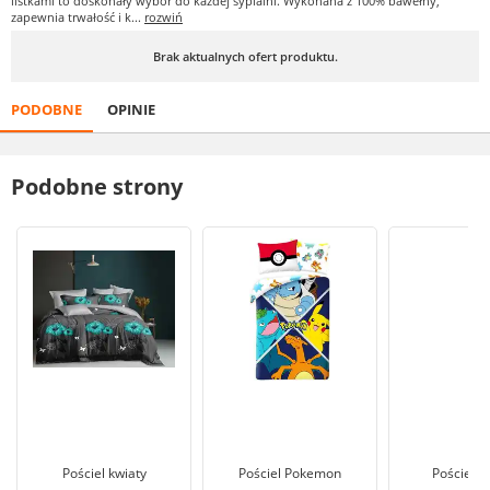
listkami to doskonały wybór do każdej sypialni. Wykonana z 100% bawełny,
zapewnia trwałość i k...
rozwiń
Brak aktualnych ofert produktu.
PODOBNE
OPINIE
Podobne strony
Pościel kwiaty
Pościel Pokemon
Pościel D