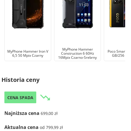
MyPhone Hammer
MyPhone Hammer Iron V
Poco Smartfon
Construction 6 60Hz
6,5 50 Mpix Czarny
GB/256 GB 
16Mpix Czarno-Srebrny
Historia ceny
trending_down
CENA SPADA
Najniższa cena
699,00 zł
Aktualna cena
od 799,99 zł