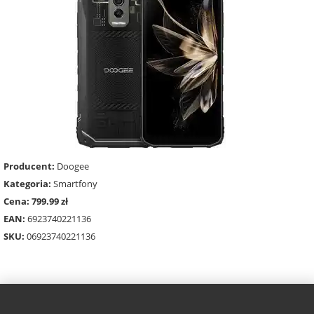
Producent:
Doogee
Kategoria:
Smartfony
Cena: 799.99 zł
EAN:
6923740221136
SKU:
06923740221136