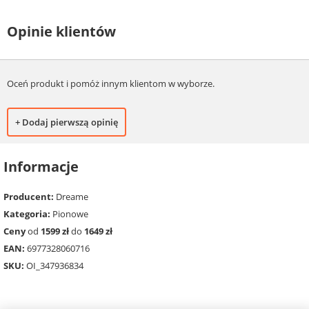
Opinie klientów
Oceń produkt i pomóż innym klientom w wyborze.
+ Dodaj pierwszą opinię
Informacje
Producent:
Dreame
Kategoria:
Pionowe
Ceny
od
1599 zł
do
1649 zł
EAN:
6977328060716
SKU:
OI_347936834