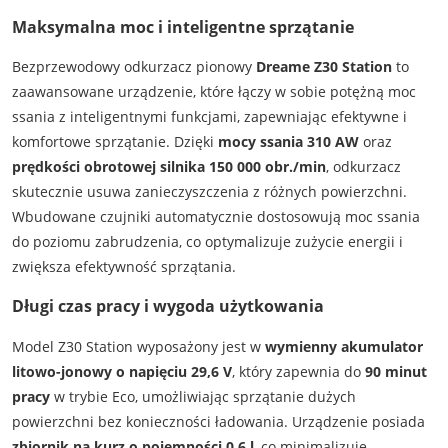
Maksymalna moc i inteligentne sprzątanie
Bezprzewodowy odkurzacz pionowy
Dreame Z30 Station
to
zaawansowane urządzenie, które łączy w sobie potężną moc
ssania z inteligentnymi funkcjami, zapewniając efektywne i
komfortowe sprzątanie. Dzięki
mocy ssania 310 AW
oraz
prędkości obrotowej silnika 150 000 obr./min
, odkurzacz
skutecznie usuwa zanieczyszczenia z różnych powierzchni.
Wbudowane czujniki automatycznie dostosowują moc ssania
do poziomu zabrudzenia, co optymalizuje zużycie energii i
zwiększa efektywność sprzątania.
Długi czas pracy i wygoda użytkowania
Model Z30 Station wyposażony jest w
wymienny akumulator
litowo-jonowy o napięciu 29,6 V
, który zapewnia do
90 minut
pracy
w trybie Eco, umożliwiając sprzątanie dużych
powierzchni bez konieczności ładowania. Urządzenie posiada
zbiornik na kurz o pojemności 0,6 l
, co minimalizuje