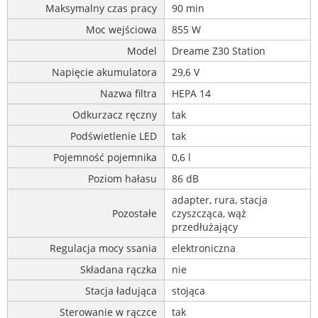
Maksymalny czas pracy
90 min
Moc wejściowa
855 W
Model
Dreame Z30 Station
Napięcie akumulatora
29,6 V
Nazwa filtra
HEPA 14
Odkurzacz ręczny
tak
Podświetlenie LED
tak
Pojemność pojemnika
0,6 l
Poziom hałasu
86 dB
adapter, rura, stacja
Pozostałe
czyszcząca, wąż
przedłużający
Regulacja mocy ssania
elektroniczna
Składana rączka
nie
Stacja ładująca
stojąca
Sterowanie w rączce
tak