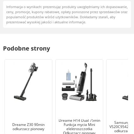
Informacja o wynikach: prezentując produkty uwzględniamy ich dopasowanie,
ceny, promocje, kupony rabatowe, opłaty ponoszone przez sprzedawców oraz
popularność produktów wśród użytkowników. Dokładamy starań, aby
prezentować wysokiej jakości i aktualne informacje.
Podobne strony
Dreame H14 Dual 75min
Samsung Jet
Dreame Z30 90min
Funkcja mycia Mini
VS20C9542TN
odkurzacz pionowy
elektroszczotka
odkurzacz 
Odkurzacz pionowy