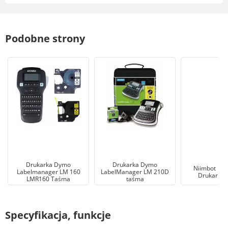
Podobne strony
Drukarka Dymo
Drukarka Dymo
Niimbot B21
Labelmanager LM 160
LabelManager LM 210D
Drukarka e
LMR160 Taśma
taśma
Specyfikacja, funkcje