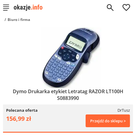
0
Biuro i firma
Dymo Drukarka etykiet Letratag RAZOR LT100H
S0883990
Polecana oferta
DrTusz
156,99 zł
Przejdź do sklepu >