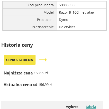
Kod producenta
S0883990
Model
Razor lt-100h letratag
Producent
Dymo
Przeznaczenie
Do etykiet
Historia ceny
trending_flat
CENA STABILNA
Najniższa cena
153,99 zł
Aktualna cena
od 156,99 zł
wykres
tabela