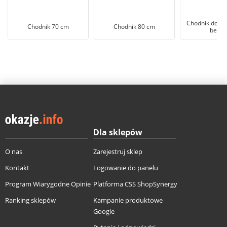
Chodnik do pr
Chodnik 70 cm
Chodnik 80 cm
beżo
Dla sklepów
O nas
Zarejestruj sklep
Kontakt
Logowanie do panelu
Program Wiarygodne Opinie
Platforma CSS ShopSynergy
Ranking sklepów
Kampanie produktowe
Google