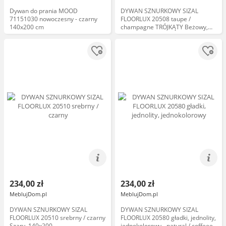
Dywan do prania MOOD
DYWAN SZNURKOWY SIZAL
71151030 nowoczesny - czarny
FLOORLUX 20508 taupe /
140x200 cm
champagne TRÓJKĄTY Beżowy,
140x200
234,00 zł
234,00 zł
MeblujDom.pl
MeblujDom.pl
DYWAN SZNURKOWY SIZAL
DYWAN SZNURKOWY SIZAL
FLOORLUX 20510 srebrny / czarny
FLOORLUX 20580 gładki, jednolity,
Szary, 140x200
jednokolorowy - natural / coffeee