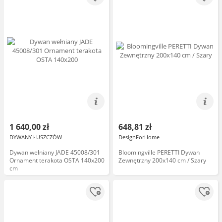
1 640,00 zł
648,81 zł
DYWANY ŁUSZCZÓW
DesignForHome
Dywan wełniany JADE 45008/301
Bloomingville PERETTI Dywan
Ornament terakota OSTA 140x200
Zewnętrzny 200x140 cm / Szary
cm