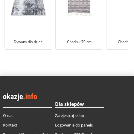
Dywany dla dzieci
Chodnik 70 cm
Chodnik 
Dla sklepów
O nas
Zarejestruj sklep
Kontakt
Logowanie do panelu