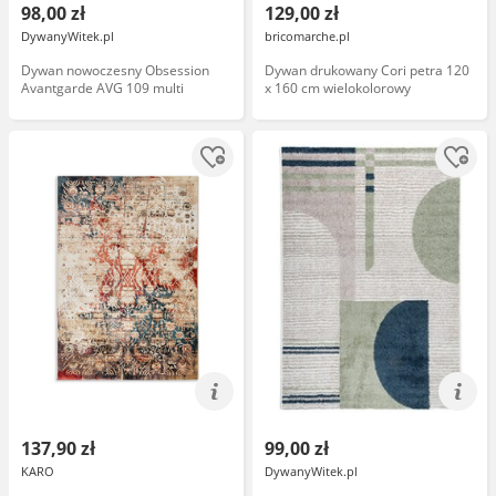
98,00 zł
129,00 zł
DywanyWitek.pl
bricomarche.pl
Dywan nowoczesny Obsession
Dywan drukowany Cori petra 120
Avantgarde AVG 109 multi
x 160 cm wielokolorowy
137,90 zł
99,00 zł
KARO
DywanyWitek.pl