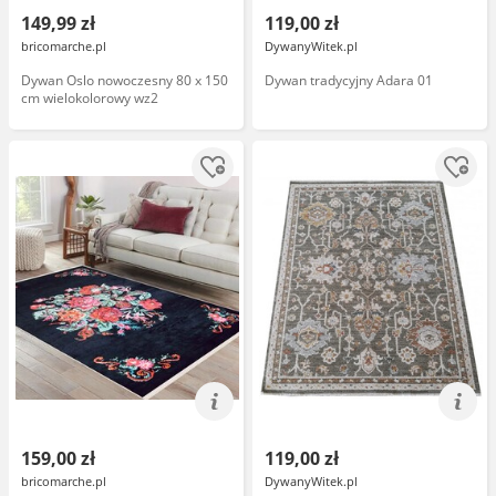
149,99 zł
119,00 zł
bricomarche.pl
DywanyWitek.pl
Dywan Oslo nowoczesny 80 x 150
Dywan tradycyjny Adara 01
cm wielokolorowy wz2
159,00 zł
119,00 zł
bricomarche.pl
DywanyWitek.pl