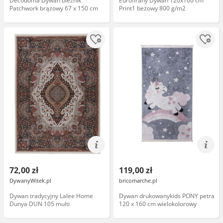
Decodoma Dywan bieżnik
Eurofirany Dywan 120x160 cm
Patchwork brązowy 67 x 150 cm
Print1 beżowy 800 g/m2
72,00 zł
119,00 zł
DywanyWitek.pl
bricomarche.pl
Dywan tradycyjny Lalee Home
Dywan drukowanykids PONY petra
Dunya DUN 105 multi
120 x 160 cm wielokolorowy