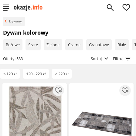
0
Dywany
Dywan kolorowy
Beżowe
Szare
Zielone
Czarne
Granatowe
Białe
Oferty: 583
Sortuj
Filtruj
< 120 zł
120 - 220 zł
> 220 zł