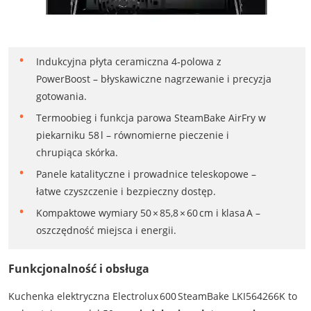
Indukcyjna płyta ceramiczna 4‑polowa z
PowerBoost – błyskawiczne nagrzewanie i precyzja
gotowania.
Termoobieg i funkcja parowa SteamBake AirFry w
piekarniku 58 l – równomierne pieczenie i
chrupiąca skórka.
Panele katalityczne i prowadnice teleskopowe –
łatwe czyszczenie i bezpieczny dostęp.
Kompaktowe wymiary 50 × 85,8 × 60 cm i klasa A –
oszczędność miejsca i energii.
Funkcjonalność i obsługa
Kuchenka elektryczna Electrolux 600 SteamBake LKI564266K to