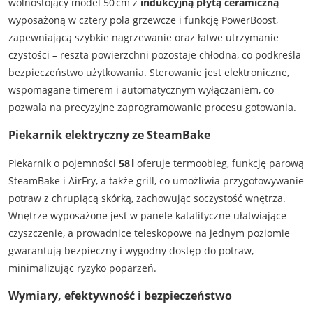
wolnostojący model 50 cm z
indukcyjną płytą ceramiczną
wyposażoną w cztery pola grzewcze i funkcję PowerBoost,
zapewniającą szybkie nagrzewanie oraz łatwe utrzymanie
czystości – reszta powierzchni pozostaje chłodna, co podkreśla
bezpieczeństwo użytkowania. Sterowanie jest elektroniczne,
wspomagane timerem i automatycznym wyłączaniem, co
pozwala na precyzyjne zaprogramowanie procesu gotowania.
Piekarnik elektryczny ze SteamBake
Piekarnik o pojemności
58 l
oferuje termoobieg, funkcję parową
SteamBake i AirFry, a także grill, co umożliwia przygotowywanie
potraw z chrupiącą skórką, zachowując soczystość wnętrza.
Wnętrze wyposażone jest w panele katalityczne ułatwiające
czyszczenie, a prowadnice teleskopowe na jednym poziomie
gwarantują bezpieczny i wygodny dostęp do potraw,
minimalizując ryzyko poparzeń.
Wymiary, efektywność i bezpieczeństwo