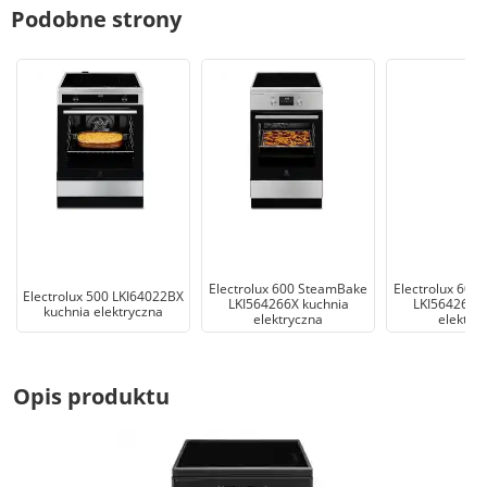
Podobne strony
Electrolux 600 SteamBake
Electrolux 600
Electrolux 500 LKI64022BX
LKI564266X kuchnia
LKI564267X 
kuchnia elektryczna
elektryczna
elektry
Opis produktu