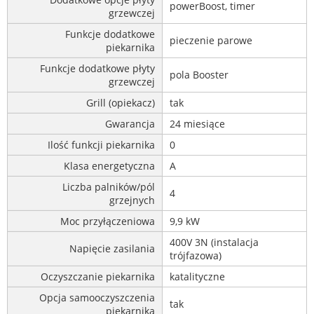
powerBoost, timer
grzewczej
Funkcje dodatkowe
pieczenie parowe
piekarnika
Funkcje dodatkowe płyty
pola Booster
grzewczej
Grill (opiekacz)
tak
Gwarancja
24 miesiące
Ilość funkcji piekarnika
0
Klasa energetyczna
A
Liczba palników/pól
4
grzejnych
Moc przyłączeniowa
9,9 kW
400V 3N (instalacja
Napięcie zasilania
trójfazowa)
Oczyszczanie piekarnika
katalityczne
Opcja samooczyszczenia
tak
piekarnika