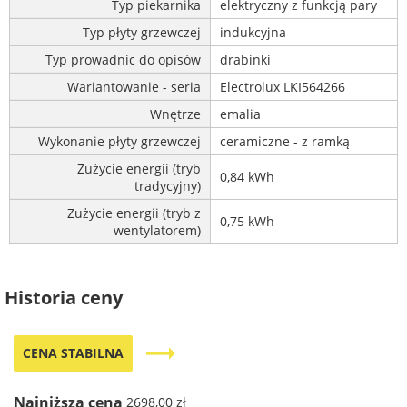
Typ piekarnika
elektryczny z funkcją pary
Typ płyty grzewczej
indukcyjna
Typ prowadnic do opisów
drabinki
Wariantowanie - seria
Electrolux LKI564266
Wnętrze
emalia
Wykonanie płyty grzewczej
ceramiczne - z ramką
Zużycie energii (tryb
0,84 kWh
tradycyjny)
Zużycie energii (tryb z
0,75 kWh
wentylatorem)
Historia ceny
trending_flat
CENA STABILNA
Najniższa cena
2698,00 zł