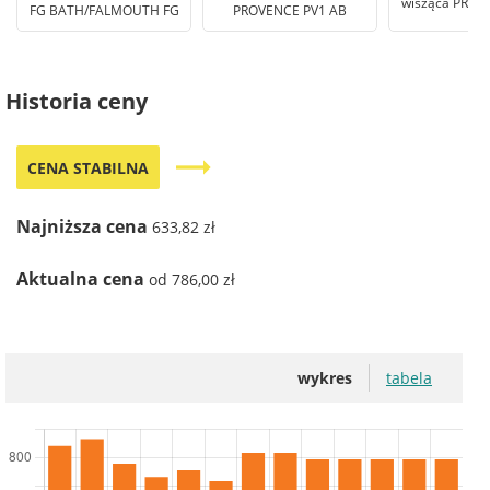
wisząca PROV
FG BATH/FALMOUTH FG
PROVENCE PV1 AB
PN
Historia ceny
trending_flat
CENA STABILNA
Najniższa cena
633,82 zł
Aktualna cena
od 786,00 zł
wykres
tabela