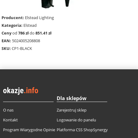
Producent:
Elstead Lighting
Kategoria:
Elstead
Ceny
od
786 zł
do
851.41 zł
EAN:
5024005208808
SKU:
CP1-BLACK
Dla sklepów
O nas
Zarejestruj sklep
Kontakt
Logowanie do panelu
Program Wiarygodne Opinie
Platforma CSS ShopSynergy