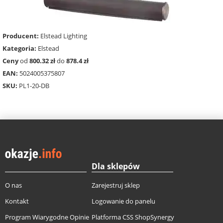
Producent:
Elstead Lighting
Kategoria:
Elstead
Ceny
od
800.32 zł
do
878.4 zł
EAN:
5024005375807
SKU:
PL1-20-DB
Dla sklepów
O nas
Zarejestruj sklep
Kontakt
Logowanie do panelu
Program Wiarygodne Opinie
Platforma CSS ShopSynergy