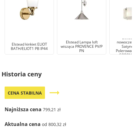
Elstead 
Elstead Lampa loft
nowoczesna
Elstead kinkiet ELIOT
wisząca PROVENCE PV/P
Satynowa 
BATH/ELIOT1 PB IP44
PN
Polerowany n
CORONA-3
Historia ceny
trending_flat
CENA STABILNA
Najniższa cena
799,21 zł
Aktualna cena
od 800,32 zł