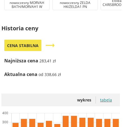
Elstead k
nowoczesny MORVAH
nowoczesny ZELDA
CARISBROOKE 
BATH/MORVAH1 W
HK/ZELDA1 PN
Historia ceny
trending_flat
CENA STABILNA
Najniższa cena
283,41 zł
Aktualna cena
od 338,66 zł
wykres
tabela