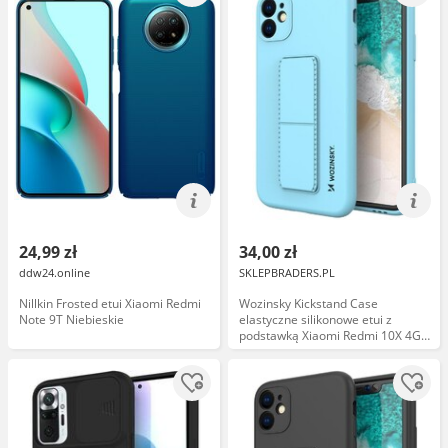
24,99 zł
34,00 zł
ddw24.online
SKLEPBRADERS.PL
Nillkin Frosted etui Xiaomi Redmi
Wozinsky Kickstand Case
Note 9T Niebieskie
elastyczne silikonowe etui z
podstawką Xiaomi Redmi 10X 4G /
Xiaomi Redmi Note 9
jasnoniebieski