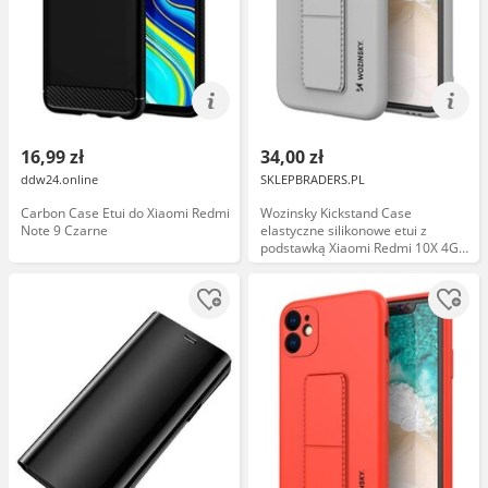
16,99 zł
34,00 zł
ddw24.online
SKLEPBRADERS.PL
Carbon Case Etui do Xiaomi Redmi
Wozinsky Kickstand Case
Note 9 Czarne
elastyczne silikonowe etui z
podstawką Xiaomi Redmi 10X 4G /
Xiaomi Redmi Note 9 szary