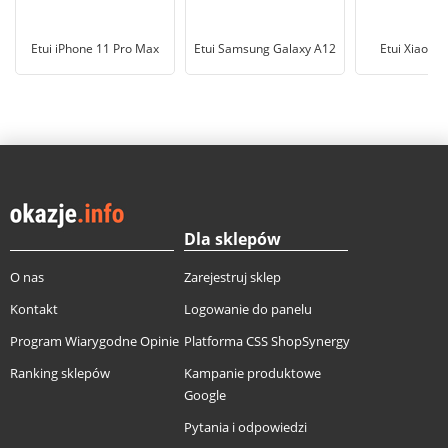
Etui iPhone 11 Pro Max
Etui Samsung Galaxy A12
Etui Xiaomi
Dla sklepów
O nas
Zarejestruj sklep
Kontakt
Logowanie do panelu
Program Wiarygodne Opinie
Platforma CSS ShopSynergy
Ranking sklepów
Kampanie produktowe
Google
Pytania i odpowiedzi