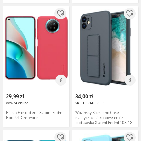
29,99 zł
34,00 zł
ddw24.online
SKLEPBRADERS.PL
Nillkin Frosted etui Xiaomi Redmi
Wozinsky Kickstand Case
Note 9T Czerwone
elastyczne silikonowe etui z
podstawką Xiaomi Redmi 10X 4G /
Xiaomi Redmi Note 9 niebieski