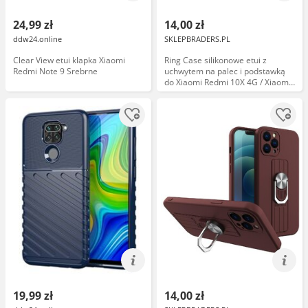
24,99 zł
14,00 zł
ddw24.online
SKLEPBRADERS.PL
Clear View etui klapka Xiaomi
Ring Case silikonowe etui z
Redmi Note 9 Srebrne
uchwytem na palec i podstawką
do Xiaomi Redmi 10X 4G / Xiaomi
Redmi Note 9 czerwony
19,99 zł
14,00 zł