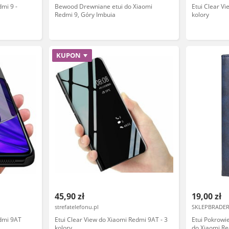
dmi 9 -
Bewood Drewniane etui do Xiaomi
Etui Clear V
Redmi 9, Góry Imbuia
kolory
KUPON
45,90 zł
19,00 zł
strefatelefonu.pl
SKLEPBRADER
edmi 9AT
Etui Clear View do Xiaomi Redmi 9AT - 3
Etui Pokrowi
kolory
do Xiaomi Re