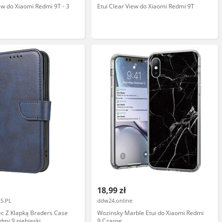
iew do Xiaomi Redmi 9T - 3
Etui Clear View do Xiaomi Redmi 9T
18,99 zł
S.PL
ddw24.online
ec Z Klapką Braders Case
Wozinsky Marble Etui do Xiaomi Redmi
dmi 9 niebieski
9 Czarne