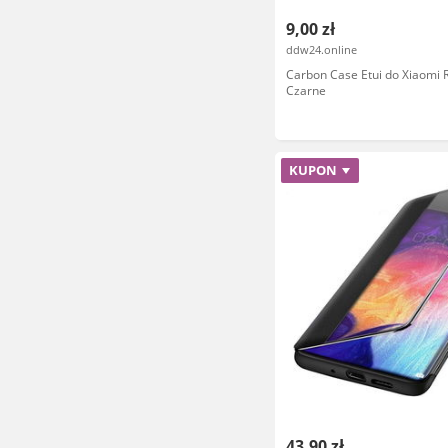
9,00 zł
ddw24.online
Carbon Case Etui do Xiaomi 
Czarne
KUPON
43,90 zł