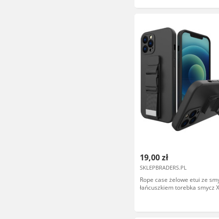
19,00 zł
SKLEPBRADERS.PL
Rope case żelowe etui ze sm
łańcuszkiem torebka smycz 
Redmi 9 czarny