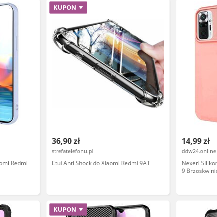
KUPON
36,90 zł
14,99 zł
strefatelefonu.pl
ddw24.online
aomi Redmi
Etui Anti Shock do Xiaomi Redmi 9AT
Nexeri Silik
9 Brzoskwin
KUPON