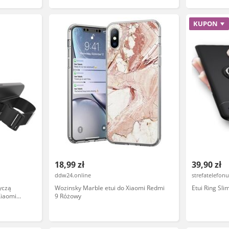
KUPON
18,99 zł
39,90 zł
ddw24.online
strefatelefonu
yczą
Wozinsky Marble etui do Xiaomi Redmi
Etui Ring Sl
Xiaomi
9 Różowy