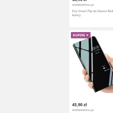
strefatelefonu.pl
Etui Smart Flip do Xiaomi Red
kolory
KUPON
45,90 zł
strefatelefonu.pl