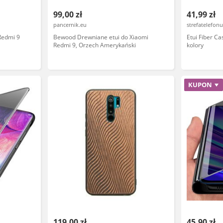
99,00 zł
41,99 zł
pancernik.eu
strefatelefonu
Redmi 9
Bewood Drewniane etui do Xiaomi
Etui Fiber C
Redmi 9, Orzech Amerykański
kolory
KUPON
119,00 zł
45,90 zł