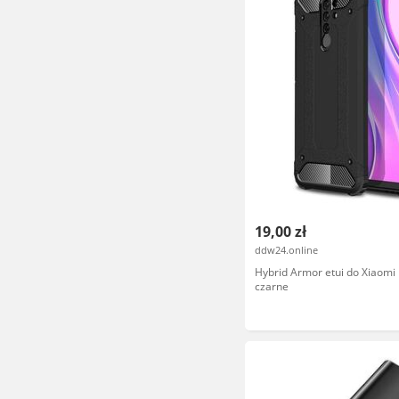
19,00 zł
ddw24.online
Hybrid Armor etui do Xiaomi
czarne