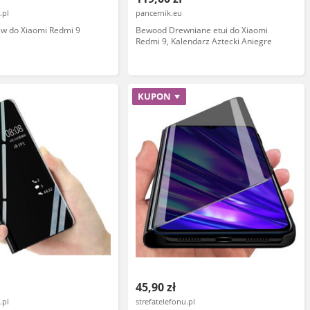
.pl
pancernik.eu
iew do Xiaomi Redmi 9
Bewood Drewniane etui do Xiaomi
Redmi 9, Kalendarz Aztecki Aniegre
KUPON
45,90 zł
.pl
strefatelefonu.pl