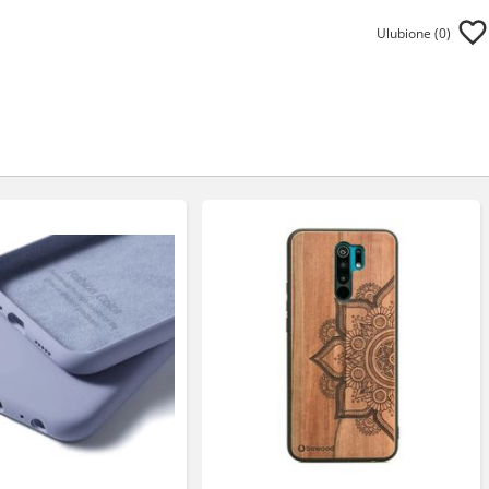
Ulubione (
0
)