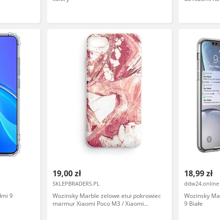
19,00 zł
18,99 zł
SKLEPBRADERS.PL
ddw24.online
dmi 9
Wozinsky Marble żelowe etui pokrowiec
Wozinsky Mar
marmur Xiaomi Poco M3 / Xiaomi
9 Białe
Redmi 9T różowy