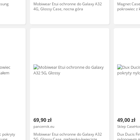
msung
Mobiwear Etui ochronne do Galaxy A32
Magnet Case 
4G, Glossy Case, nocna góra
pokrowiec z 
Samsung Gal
69,90 zł
49,00 zł
pancernik.eu
Sklep CaseHo
c pokryty
Mobiwear Etui ochronne do Galaxy A32
Dux Ducis Fi
sung
5G, Glossy Case, niebiesko-kwieciste
nylonowym 