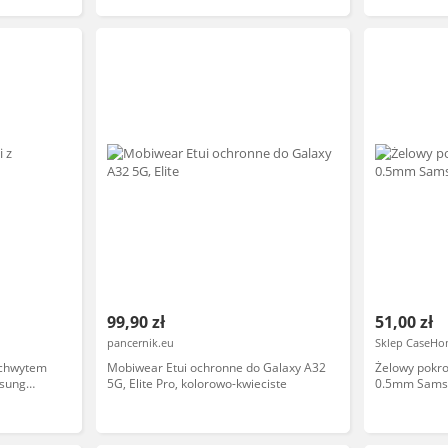
99,90 zł
51,00 zł
pancernik.eu
Sklep CaseHo
 uchwytem
Mobiwear Etui ochronne do Galaxy A32
Żelowy pokro
msung
5G, Elite Pro, kolorowo-kwieciste
0.5mm Sams
przezroczyst