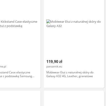
119,90 zł
me.pl
pancernik.eu
kstand Case elastyczne
Mobiwear Etui z naturalnej skóry do
tui z podstawką Samsung
Galaxy A32 4G, Leather, granatowe
G jasnoniebieski