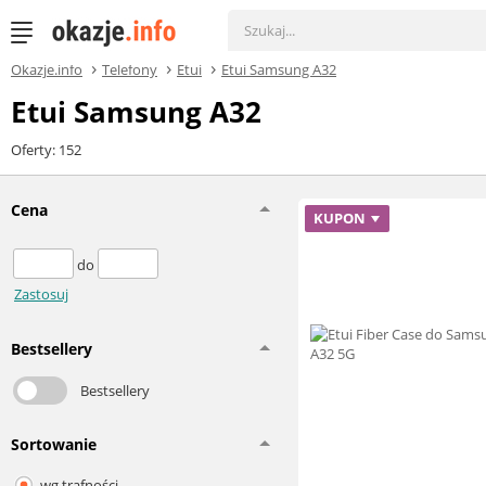
Okazje.info
Telefony
Etui
Etui Samsung A32
Etui Samsung A32
Oferty: 152
Cena
KUPON
do
Zastosuj
Bestsellery
Bestsellery
Sortowanie
wg trafności