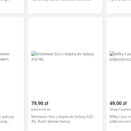
Galaxy A32 4
79,90 zł
49,00 zł
pancernik.eu
Sklep CaseHo
c pokryty
Mobiwear Etui z klapką do Galaxy A32
Milky Case s
sung
4G, Book, łąkowe kwiaty
półprzezrocz
Galaxy A32 