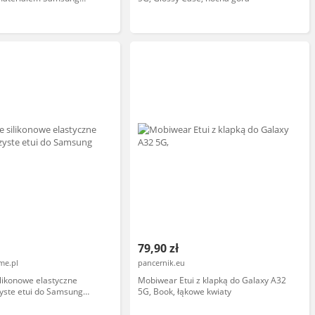
G zielony
79,90 zł
me.pl
pancernik.eu
ilikonowe elastyczne
Mobiwear Etui z klapką do Galaxy A32
yste etui do Samsung
5G, Book, łąkowe kwiaty
4G granatowy