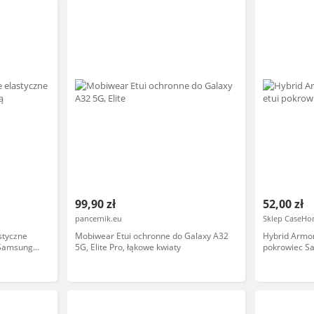
99,90 zł
52,00 zł
pancernik.eu
Sklep CaseHo
styczne
Mobiwear Etui ochronne do Galaxy A32
Hybrid Armo
 Samsung
5G, Elite Pro, łąkowe kwiaty
pokrowiec S
złoty