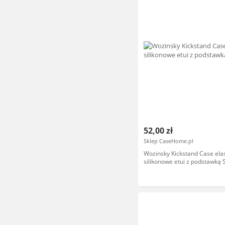
52,00 zł
Sklep CaseHome.pl
Wozinsky Kickstand Case ela
silikonowe etui z podstawką
Galaxy A32 4G szary