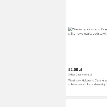
52,00 zł
Sklep CaseHome.pl
Wozinsky Kickstand Case ela
silikonowe etui z podstawką
Galaxy A32 4G różowy