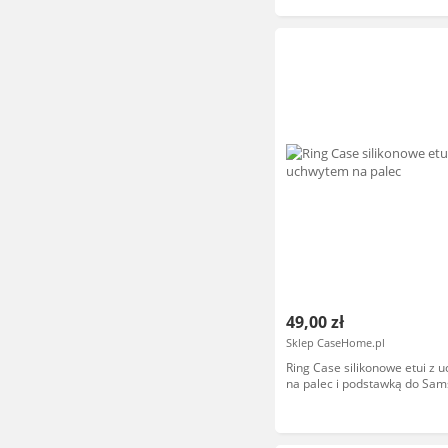
49,00 zł
Sklep CaseHome.pl
Ring Case silikonowe etui z
na palec i podstawką do Sa
Galaxy A32 5G srebrny