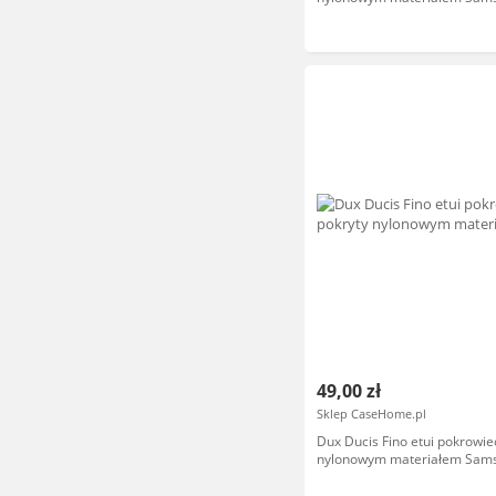
Galaxy A32 5G zielony
49,00 zł
Sklep CaseHome.pl
Dux Ducis Fino etui pokrowie
nylonowym materiałem Sam
Galaxy A32 5G szary