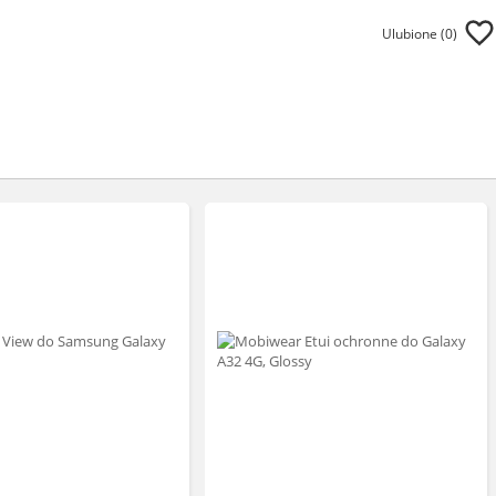
Ulubione (
0
)