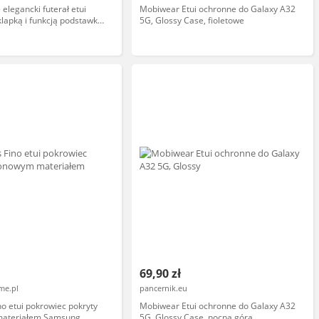
elegancki futerał etui
Mobiwear Etui ochronne do Galaxy A32
klapką i funkcją podstawki
5G, Glossy Case, fioletowe
axy A32 5G różowy
69,90 zł
me.pl
pancernik.eu
no etui pokrowiec pokryty
Mobiwear Etui ochronne do Galaxy A32
materiałem Samsung
5G, Glossy Case, nocna góra