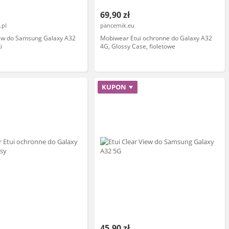
69,90 zł
.pl
pancernik.eu
iew do Samsung Galaxy A32
Mobiwear Etui ochronne do Galaxy A32
i
4G, Glossy Case, fioletowe
KUPON
45,90 zł