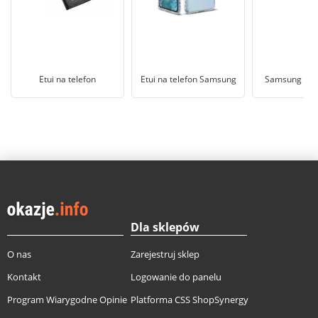
Etui na telefon
Etui na telefon Samsung
Samsung Gala
Dla sklepów
O nas
Zarejestruj sklep
Kontakt
Logowanie do panelu
Program Wiarygodne Opinie
Platforma CSS ShopSynergy