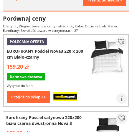
Przejdź do sklepu >
Porównaj ceny
Oferty: 3
, Długość towaru w centymetrach: 36; Kolor: Odcienie bieli; Marka:
Eurofirany; Szerokość towaru w centymetrach: 27
POLECANA OFERTA
EUROFIRANY Pościel Nova3 220 x 200
cm Biało-czarny
159,20 zł
Darmowa dostawa
Wysyłka: do 3 dni
Przejdź do sklepu >
Eurofirany Pościel satynowa 220x200
biała czarna dwustronna Nova 3