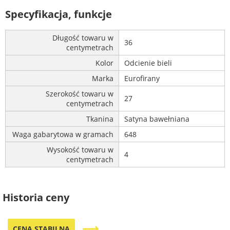
Specyfikacja, funkcje
Długość towaru w
36
centymetrach
Kolor
Odcienie bieli
Marka
Eurofirany
Szerokość towaru w
27
centymetrach
Tkanina
Satyna bawełniana
Waga gabarytowa w gramach
648
Wysokość towaru w
4
centymetrach
Historia ceny
trending_flat
CENA STABILNA