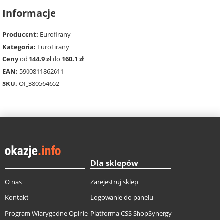
Informacje
Producent:
Eurofirany
Kategoria:
EuroFirany
Ceny
od
144.9 zł
do
160.1 zł
EAN:
5900811862611
SKU:
OI_380564652
Dla sklepów
O nas
Zarejestruj sklep
Kontakt
Logowanie do panelu
Program Wiarygodne Opinie
Platforma CSS ShopSynergy