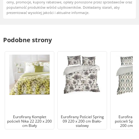
ceny, promocje, kupony rabatowe, opłaty ponoszone przez sprzedawców oraz
popularność produktów wśród użytkowników. Dokładamy starań, aby
prezentować wysokiej jakości i aktualne informacje.
Podobne strony
Eurofirany Komplet
Eurofirany Pościel Spring
Eurofirany 
pościeli Nika 22 220 x 200
09 220 x 200 cm Biało-
pościeli Sprin
cm Biały
stalowy
200 cm K