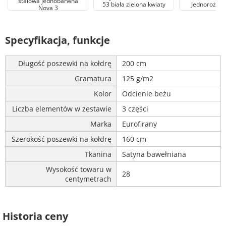
stalowa jednobarwna
53 biała zielona kwiaty
Jednorożec 
Nova 3
Specyfikacja, funkcje
Długość poszewki na kołdrę
200 cm
Gramatura
125 g/m2
Kolor
Odcienie beżu
Liczba elementów w zestawie
3 części
Marka
Eurofirany
Szerokość poszewki na kołdrę
160 cm
Tkanina
Satyna bawełniana
Wysokość towaru w
28
centymetrach
Historia ceny