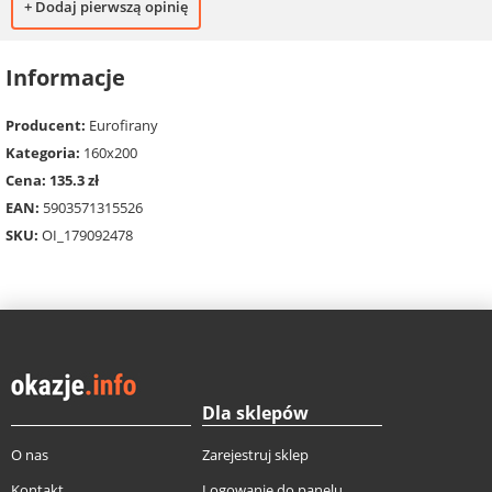
+ Dodaj pierwszą opinię
Informacje
Producent:
Eurofirany
Kategoria:
160x200
Cena: 135.3 zł
EAN:
5903571315526
SKU:
OI_179092478
Dla sklepów
O nas
Zarejestruj sklep
Kontakt
Logowanie do panelu