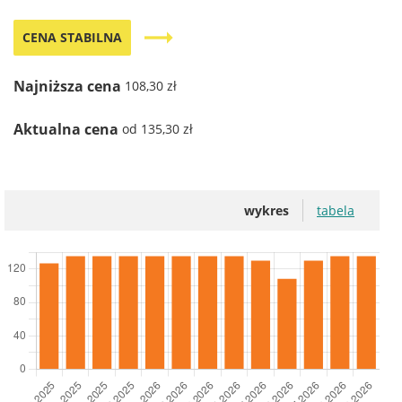
trending_flat
CENA STABILNA
Najniższa cena
108,30 zł
Aktualna cena
od 135,30 zł
wykres
tabela