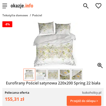
0
Tekstylia domowe
Pościel
-8%
Eurofirany Pościel satynowa 220x200 Spring 22 biała
Polecana oferta
lozkoholicy.pl
155,31 zł
Przejdź do sklepu >