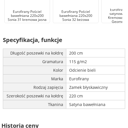
Eurofirany 
Eurofirany Pościel
Eurofirany Pościel
satynowa 2
bawełniana 220x200
bawełniana 220x200
Kremowa W
Sonia 31 kremowa jasna
Sonia 32 beżowa
Geometria
Specyfikacja, funkcje
Długość poszewki na kołdrę
200 cm
Gramatura
115 g/m2
Kolor
Odcienie bieli
Marka
Eurofirany
Rodzaj zapięcia
Zamek błyskawiczny
Szerokość poszewki na kołdrę
220 cm
Tkanina
Satyna bawełniana
Historia ceny