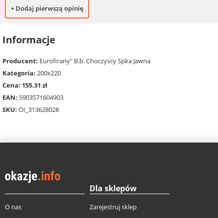
+ Dodaj pierwszą opinię
Informacje
Producent:
Eurofirany" B.b. Choczyscy Spka Jawna
Kategoria:
200x220
Cena: 155.31 zł
EAN:
5903571604903
SKU:
OI_313628028
Dla sklepów
O nas
Zarejestruj sklep