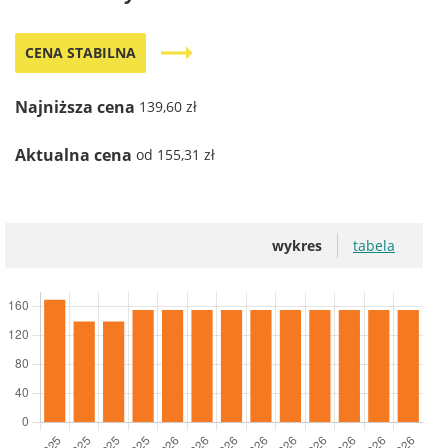
trending_flat
CENA STABILNA
Najniższa cena
139,60 zł
Aktualna cena
od 155,31 zł
wykres
tabela